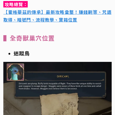
攻略總覽：
【霍格華茲的傳承】最新攻略彙整！賺錢刷等、咒語
取得、暗號門、流程教學、寶箱位置
▌全奇獸巢穴位置
迷蹤鳥