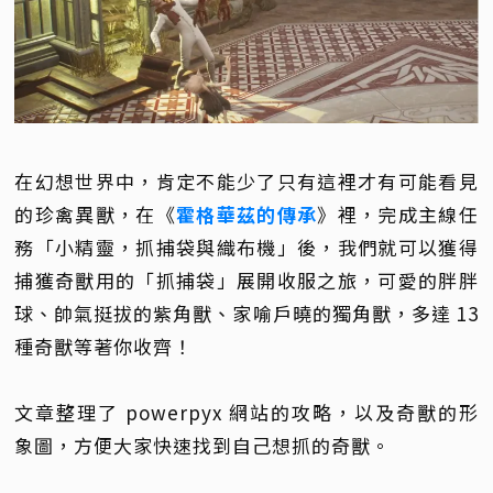
在幻想世界中，肯定不能少了只有這裡才有可能看見
的珍禽異獸，在《
霍格華茲的傳承
》裡，完成主線任
務「小精靈，抓捕袋與織布機」後，我們就可以獲得
捕獲奇獸用的「抓捕袋」展開收服之旅，可愛的胖胖
球、帥氣挺拔的紫角獸、家喻戶曉的獨角獸，多達 13
種奇獸等著你收齊！
文章整理了 powerpyx 網站的攻略，以及奇獸的形
象圖，方便大家快速找到自己想抓的奇獸。