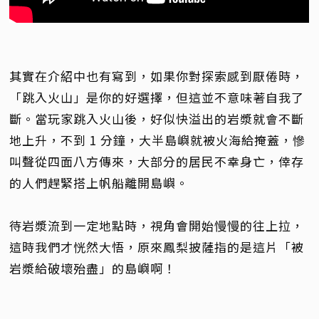
其實在介紹中也有寫到，如果你對探索感到厭倦時，
「跳入火山」是你的好選擇，但這並不意味著自我了
斷。當玩家跳入火山後，好似快溢出的岩漿就會不斷
地上升，不到 1 分鐘，大半島嶼就被火海給掩蓋，慘
叫聲從四面八方傳來，大部分的居民不幸身亡，倖存
的人們趕緊搭上帆船離開島嶼。
待岩漿流到一定地點時，視角會開始慢慢的往上拉，
這時我們才恍然大悟，原來鳳梨披薩指的是這片「被
岩漿給破壞殆盡」的島嶼啊！