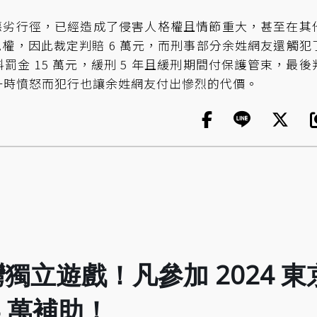
惡劣行徑，已經造成了侵害人格權且情節重大，甚至在其
權，因此裁定判賠 6 萬元，而刑事部分余姓網友還觸犯
罰金 15 萬元，緩刑 5 年且緩刑期間付保護管束，最後
場，一時憤怒而犯行也讓余姓網友付出慘烈的代價。
立遊戲！凡參加 2024 東
 萬補助！