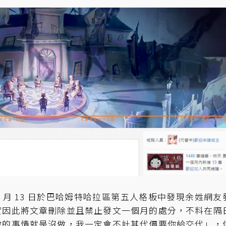
 8 月 13 日於巴哈姆特哈拉區第五人格板中發現余姓網友
實因此將文章刪除並且禁止發文一個月的處分，不料在隔
做的事情就是沒做，我一定會不計其代價要你給交代」，