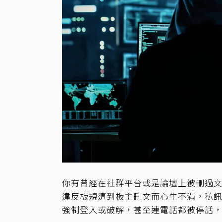
你有曾經在社群平台或是論壇上被刪過
違反板規遭到板主刪文而心生不滿，私
強制登入或破解，甚至連電話都被停話