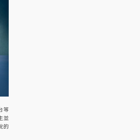
台等
主並
說的