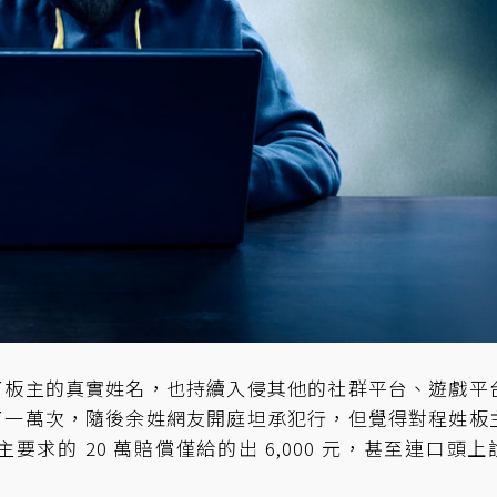
了板主的真實姓名，也持續入侵其他的社群平台、遊戲平
了一萬次，隨後余姓網友開庭坦承犯行，但覺得對程姓板
求的 20 萬賠償僅給的出 6,000 元，甚至連口頭上