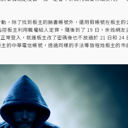
行動，除了找到板主的臉書帳號外，還用假帳號在板主的
控板主利用職權給人定罪，隨後到了 19 日，余姓網友
常登入，就連板主改了密碼後也不放過於 21 日和 24 
板主的中華電信帳號，透過同樣的手法導致程姓板主的市