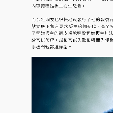
內容讓程姓板主心生恐懼。
而余姓網友也很快地就執行了他的報復
貼文底下留言要求板主給個交代，甚至指
了程姓板主的蝦皮帳號導致程姓板主無法正
續嘗試破解，最後嘗試失敗後轉而入侵
手機門號都遭停話。