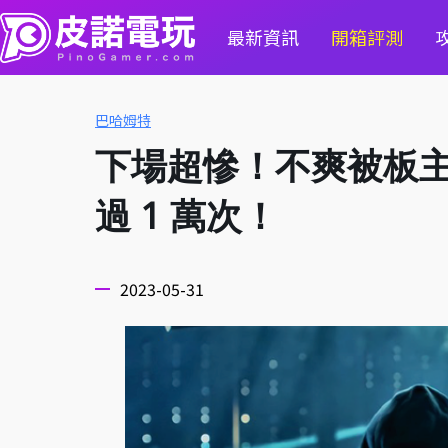
最新資訊
開箱評測
巴哈姆特
下場超慘！不爽被板
過 1 萬次！
2023-05-31