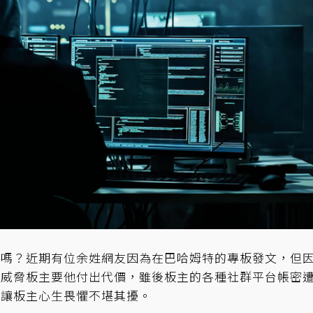
文嗎？近期有位余姓網友因為在巴哈姆特的專板發文，但
訊威脅板主要他付出代價，雖後板主的各種社群平台帳密
，讓板主心生畏懼不堪其擾。