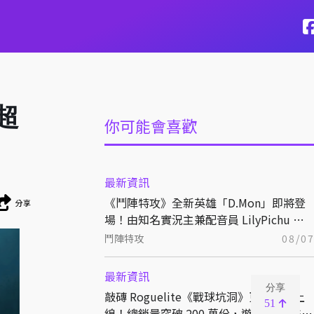
超
你可能會喜歡
最新資訊
《鬥陣特攻》全新英雄「D.Mon」即將登
分享
場！由知名實況主兼配音員 LilyPichu 跨
界獻聲演出！
鬥陣特攻
08/0
最新資訊
分享
敲磚 Roguelite《戰球坑洞》更新免費上
51
線！總銷量突破 200 萬份，遊戲史低 66