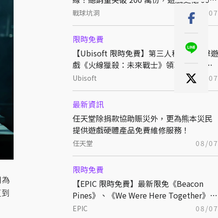
折熱銷中
戰球坑洞
08/0
限時免費
【Ubisoft 限時免費】第三人稱戰術射擊
戲《火線獵殺：未來戰士》領取後永久保
存
Ubisoft
08/0
最新資訊
任天堂除捐款協助賑災外，更為熊本災民
提供遊戲硬體產品免費維修服務！
任天堂
08/0
限時免費
因為
【EPIC 限時免費】最新限免《Beacon
遭到
Pines》、《We Were Here Together》領
取後永久保存
EPIC
08/0