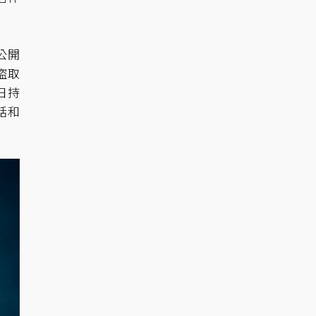
公開
盜取
日持
話和