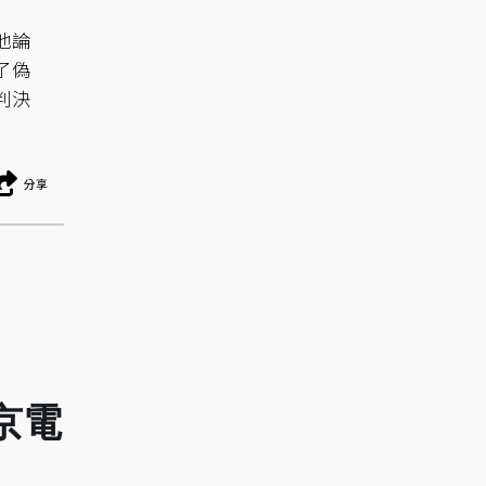
他論
了偽
判決
分享
京電