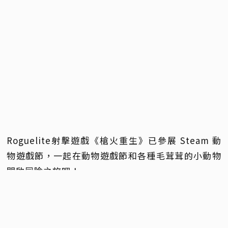
Roguelite射擊遊戲《槍火重生》已參展 Steam 動
物遊戲節，一起在動物遊戲節和各種毛茸茸的小動物
開啟冒險之旅吧！
動物遊戲節是由 Steam 舉辦的以動物為主題的遊戲
活動，展會時間為 11 月 11 日至 11 月 18 日。它集