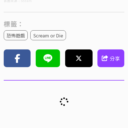
首圖來源：Steam
標籤：
恐怖遊戲
Scream or Die
分享
揪團值大夜！Steam 恐怖合作《Shift
At Midnight》超商深夜值班還得小心
「偽人」顧客
2026-07-22