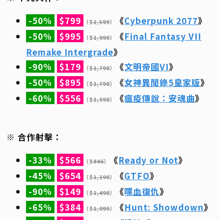
-50%
$799
《
Cyberpunk 2077
》
（
$1,599
）
-50%
$995
《
Final Fantasy VII
（
$1,990
）
Remake Intergrade
》
-90%
$179
《
文明帝國VI
》
（
$1,790
）
-50%
$895
《
女神異聞錄5皇家版
》
（
$1,790
）
-60%
$556
《
瘟疫傳說：安魂曲
》
（
$1,390
）
※ 合作射擊：
-33%
$566
《
Ready or Not
》
（
$846
）
-45%
$654
《
GTFO
》
（
$1,190
）
-90%
$149
《
喋血復仇
》
（
$1,490
）
-65%
$384
《
Hunt: Showdown
》
（
$1,099
）