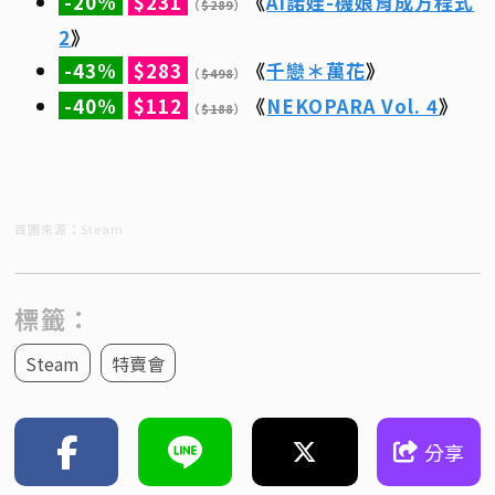
-20%
$231
《
AI諾娃-機娘育成方程式
（
$289
）
2
》
-43%
$283
《
千戀＊萬花
》
（
$498
）
-40%
$112
《
NEKOPARA Vol. 4
》
（
$188
）
首圖來源：Steam
標籤：
Steam
特賣會
分享