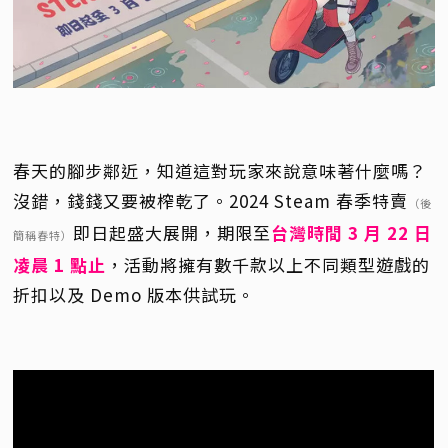
春天的腳步鄰近，知道這對玩家來說意味著什麼嗎？
沒錯，錢錢又要被榨乾了。2024 Steam 春季特賣
（後
即日起盛大展開，期限至
台灣時間 3 月 22 日
簡稱春特）
凌晨 1 點止
，活動將擁有數千款以上不同類型遊戲的
折扣以及 Demo 版本供試玩。