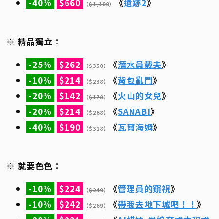
-40%
$660
《
遺跡2
》
（
$1,100
）
※ 精品獨立：
-25%
$262
《
潛水員戴夫
》
（
$350
）
-10%
$214
《
背包亂鬥
》
（
$238
）
-20%
$142
《
火山的女兒
》
（
$178
）
-20%
$214
《
SANABI
》
（
$268
）
-40%
$190
《
瓦爾海姆
》
（
$318
）
※ 就要色色：
-10%
$224
《
管理員的窺視
》
（
$249
）
-10%
$242
《
帶我去地下城吧！！
》
（
$269
）