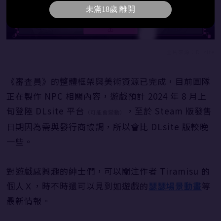
未滿18歲 離開
圖片來源：DLsite
《審査員》的整體框架與美術資源已完成，目前團隊
正在製作 NPC 相關內容，遊戲預計 2024 年 8 月上
旬登陸 DLsite 平台
，至於 Steam 版發售
（可能會變動）
日期因為需與發行商協調，所以會比 DLsite 版較晚
一些。
對遊戲感興趣的紳士們，可以關注作者 Tiramisu 的
個人Ｘ，時不時還可以見到如遊戲的
瑟瑟場景動畫
等
最新情報。