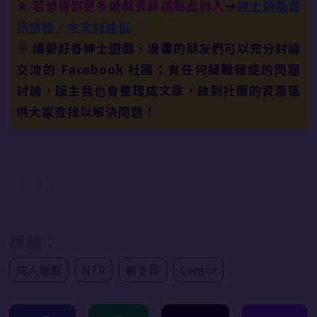
★ 若想得到更多遊戲資訊請點此加入
→
紳士遊戲資
訊情報 - 中文討論區
※ 讓愛好各紳士遊戲、漫畫的朋友們可以充分討論
交流的 Facebook 社團；有任何疑難雜症的問題
討論，版主我也會整理成文章，放到社團的資源區
供大家查找以解決問題！
首圖來源：DLsite
標籤：
成人遊戲
NTR
審査員
Censor