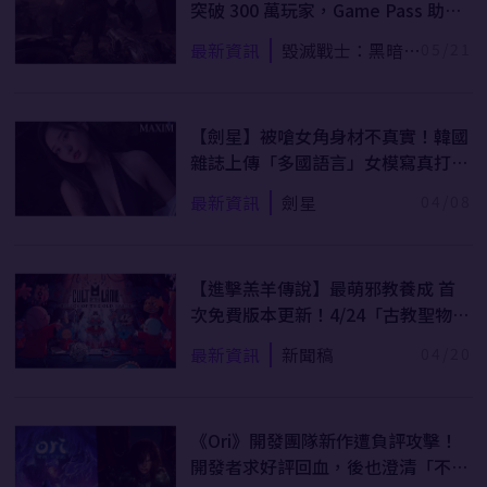
突破 300 萬玩家，Game Pass 助
攻、劇情前傳設定發威！
最新資訊
毀滅戰士：黑暗時
05/21
代
【劍星】被嗆女角身材不真實！韓國
雜誌上傳「多國語言」女模寫真打臉
法國IGN
最新資訊
劍星
04/08
【進擊羔羊傳說】最萌邪教養成 首
次免費版本更新！4/24「古教聖物」
版本開放下載
最新資訊
新聞稿
04/20
《Ori》開發團隊新作遭負評攻擊！
開發者求好評回血，後也澄清「不會