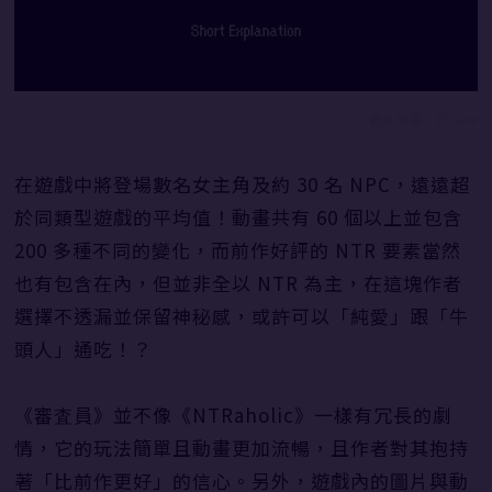
圖片來源：DLsite
在遊戲中將登場數名女主角及約 30 名 NPC，遠遠超
於同類型遊戲的平均值！動畫共有 60 個以上並包含
200 多種不同的變化，而前作好評的 NTR 要素當然
也有包含在內，但並非全以 NTR 為主，在這塊作者
選擇不透漏並保留神秘感，或許可以「純愛」跟「牛
頭人」通吃！？
《審査員》並不像《NTRaholic》一樣有冗長的劇
情，它的玩法簡單且動畫更加流暢，且作者對其抱持
著「比前作更好」的信心。另外，遊戲內的圖片與動