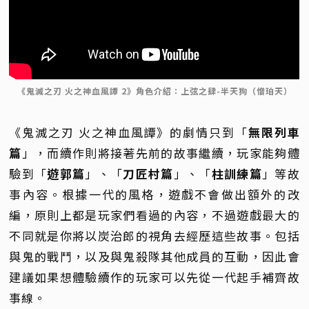
《鬼滅之刃 火之神血風譚 2》角色介紹：上弦之肆-半天狗（憎珀天）
《鬼滅之刃 火之神血風譚》的劇情只到「
無限列車
篇
」，而續作則將接著先前的故事繼續，玩家能夠體
驗到「
遊郭篇
」、「
刀匠村篇
」、「
柱訓練篇
」等故
事內容。根據一代的風格，遊戲不會做出額外的改
編，原則上都是玩家們看過的內容，不過遊戲最大的
不同就是你將以炭治郎的視角去經歷這些故事。包括
與鬼的戰鬥，以及與鬼殺隊其他成員的互動，因此會
建議如果想體驗續作的玩家可以先從一代起手補齊故
事線。