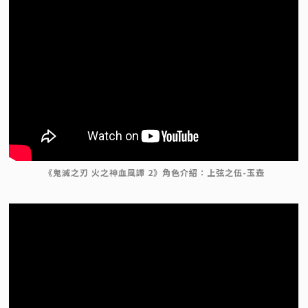
《鬼滅之刃 火之神血風譚 2》角色介紹：上弦之伍-玉壺