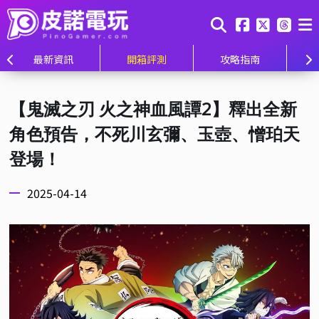
最新資訊
開箱評測
攻略指南
【鬼滅之刃 火之神血風譚2】釋出全新
角色預告，不死川玄彌、玉壺、憎珀天
登場！
2025-04-14