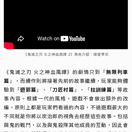
《鬼滅之刃 火之神血風譚 2》角色介紹：緣壹零式
《鬼滅之刃 火之神血風譚》的劇情只到「
無限列車
篇
」，而續作則將接著先前的故事繼續，玩家能夠體
驗到「
遊郭篇
」、「
刀匠村篇
」、「
柱訓練篇
」等故
事內容。根據一代的風格，遊戲不會做出額外的改
編，原則上都是玩家們看過的內容，不過遊戲最大的
不同就是你將以炭治郎的視角去經歷這些故事。包括
與鬼的戰鬥，以及與鬼殺隊其他成員的互動，因此會