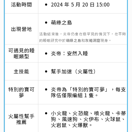
活動時間
2024 年 5 月 20 日 15:00
萌綠之島
出現營地
活動結束後，炎帝仍會在極罕見的情況下，在平時
的睡眠研究中於
萌綠之島
和
灰褐洞窟
現身。
可遇見的睡
炎帝：安然入睡
眠類型
主技能
幫手加速（火屬性）
特別的寶可
炎帝為「特別的寶可夢」，每支
夢
隊伍僅限編組 1 隻。
小火龍、火恐龍、噴火龍、卡蒂
火屬性幫手
狗、風速狗、火伊布、火球鼠、
推薦
火岩鼠、火爆獸。