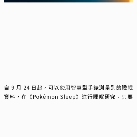
自 9 月 24 日起，可以使用智慧型手錶測量到的睡眠
資料，在《Pokémon Sleep》進行睡眠研究。只要
戴上智慧型手錶就寢，裝置就會自動測量睡眠資料，
起床後和《Pokémon Sleep》同步，就能遇見各式
各樣的寶可夢。連結智慧型手錶後不再需要將手機接
上電源並放在枕邊測量睡眠，即可享受更順暢輕便的