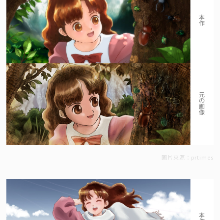
圖片來源：prtimes