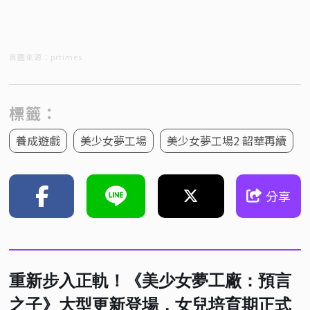
首圖來源：prtimes
標籤：
養成遊戲
美少女夢工場
美少女夢工場2 韶華再續
分享
重新步入正軌！《美少女夢工廠：預言
之子》大型更新登場，女兒培育期正式