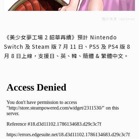
圖片來源：prtimes
《美少女夢工場 2 韶華再續》預計 Nintendo
Switch 及 Steam 版 7 月 11 日、PS5 及 PS4 版 8
月 8 日上線，支援日、英、韓、簡體 & 繁體中文。