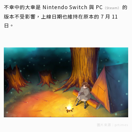
不幸中的大幸是 Nintendo Switch 與 PC
的
（Steam）
版本不受影響，上線日期也維持在原本的 7 月 11
日。
圖片來源：prtimes