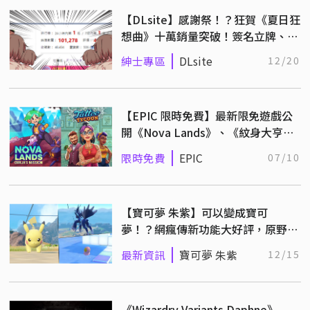
【DLsite】感謝祭！？狂賀《夏日狂
想曲》十萬銷量突破！簽名立牌、萬
元點數讓你帶回家
紳士專區
DLsite
12/20
【EPIC 限時免費】最新限免遊戲公
開《Nova Lands》、《紋身大亨》
領取後永久保存！
限時免費
EPIC
07/10
【寶可夢 朱紫】可以變成寶可
夢！？網瘋傳新功能大好評，原野水
母跑步超滑稽！
最新資訊
寶可夢 朱紫
12/15
《Wizardry Variants Daphne》