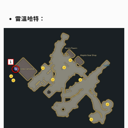
雷溫哈特：