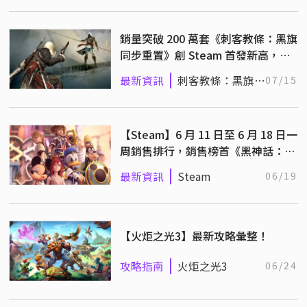
銷量突破 200 萬套《刺客教條：黑旗
同步重置》創 Steam 首發新高，單
日 DLC 營收破百萬美元
最新資訊
刺客教條：黑旗同
07/15
步重置
【Steam】6 月 11 日至 6 月 18 日一
周銷售排行，銷售榜首《黑神話：悟
空》！
最新資訊
Steam
06/19
【火炬之光3】最新攻略彙整！
攻略指南
火炬之光3
06/24