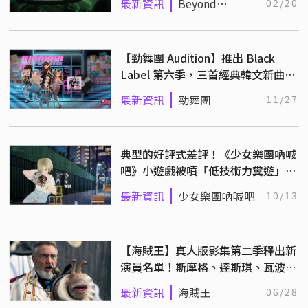
最新資訊
Beyond
02/20
Galaxyland
【勁舞團 Audition】推出 Black
Label 第六季，三首經典韓文新曲動
感上架！
最新資訊
勁舞團
11/27
典型的好評式差評！《少女樂團吶喊
吧》小遊戲被噴「低技術力糞遊」仍
被官方轉發宣傳
最新資訊
少女樂團吶喊吧
10/13
【海賊王】真人版影集第二季釋出新
演員名單！斯摩格、達斯琪、瓦波
爾、多魯頓
最新資訊
海賊王
06/28