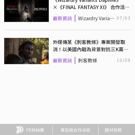
×《FINAL FANTASY XI》 合作活動
確定舉辦！
最新資訊
Wizardry Variants
07/03
Daphne
外媒傳某《刺客教條》專案開發取
消！以美國內戰為背景對抗三K黨，
育碧：爭議太大
最新資訊
刺客教條
10/09
FB粉絲團
廣告與合作洽談
題材投稿