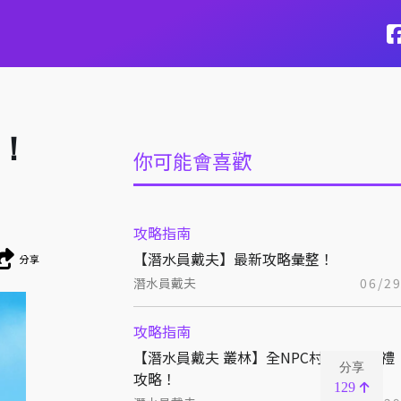
司！
你可能會喜歡
攻略指南
【潛水員戴夫】最新攻略彙整！
分享
潛水員戴夫
06/2
攻略指南
【潛水員戴夫 叢林】全NPC村民好感送禮
分享
攻略！
129