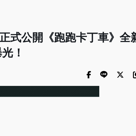
N 正式公開《跑跑卡丁車》全
曝光！