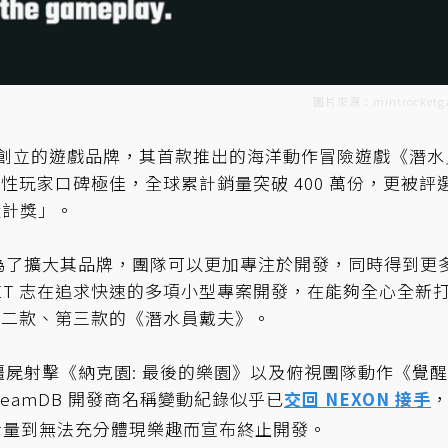
圖片來源：mintrocketg
2022 年所創立的遊戲品牌，其首款推出的海洋動作冒險遊戲《潛
玩家口碑極佳，全球累計銷量突破 400 萬份，更被評
戲設計獎」。
公司是為了擴大其品牌，團隊可以更加專注於開發，同時得到更
CKET 志在追求快速的多項小型專案開發，在能夠全心全新
第二款、第三款的《潛水員戴夫》。
開始的殭屍射擊《納克園: 最後的樂園》以及俯視團隊動作《覺
teamDB 開發商名稱變動紀錄似乎已
交回 NEXON 接手
，考量到無法充分體現樂趣而宣布終止開發。