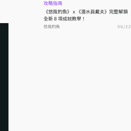
攻略指南
《悠哉釣魚》ｘ《潛水員戴夫》完整解鎖
全新 8 項成就教學！
悠哉釣魚
06/2