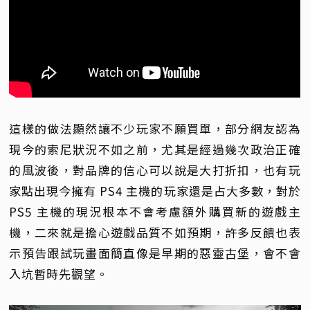
這樣的做法顯然讓不少玩家不願買單，部分網友認為
現今的索尼狀況不如之前，尤其是經過幾次政治正確
的風波後，對品牌的信心可以說是大打折扣，也有玩
家點出現今擁有 PS4 主機的玩家還是占大多數，對於
PS5 主機的現況根本不會考慮額外購買新的遊戲主
機，二來就是擔心遊戲品質不如預期，許多反饋也表
示預告跟試玩畫面簡直像是早期的惡靈古堡，會不會
入坑暫時先觀望。