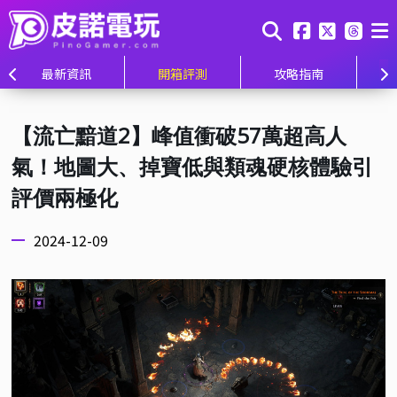
最新資訊
開箱評測
攻略指南
【流亡黯道2】峰值衝破57萬超高人
氣！地圖大、掉寶低與類魂硬核體驗引
評價兩極化
2024-12-09