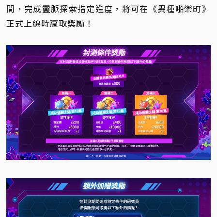
間，完成靈脈探索指定進度，將可在《異種啪樂町》
正式上線時贏取獎勵！