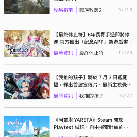
攻略指南
龍族教義2
04/10
【最終休止符】6年長青手遊即將停
運 官方推出「紀念APP」為遊戲畫
下句點
最新資訊
最終休止符
12/23
【我推的孩子】將於 7 月 3 日起開
播，釋出首波宣傳片、最新主視覺
圖！
最新資訊
我推的孩子
05/27
《阿雷塔 YARETA》Steam 開放
Playtest 試玩，自由探索壯麗的古
老大地！