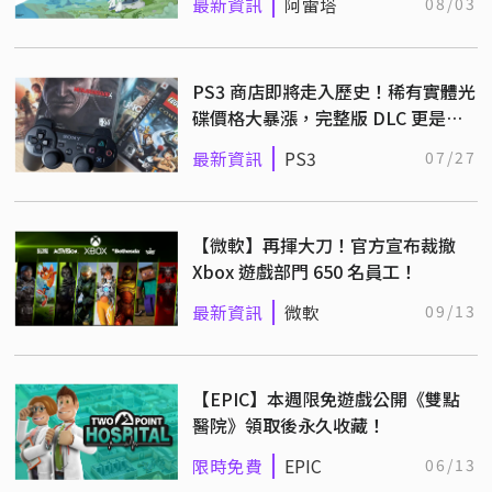
最新資訊
阿雷塔
08/03
PS3 商店即將走入歷史！稀有實體光
碟價格大暴漲，完整版 DLC 更是一
碟難求！
最新資訊
PS3
07/27
【微軟】再揮大刀！官方宣布裁撤
Xbox 遊戲部門 650 名員工！
最新資訊
微軟
09/13
【EPIC】本週限免遊戲公開《雙點
醫院》領取後永久收藏！
限時免費
EPIC
06/13