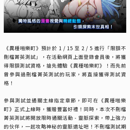
《異種啪樂町》預計於 1 / 15 至 2 / 5 進行「限額不
刪檔菁英測試」，在活動網頁上面登錄會員後，將獲
得限額測試資格，搶先體驗《異種啪樂町》！而先前
曾參與過刪檔菁英測試的玩家，將直接獲得測試資
格！
參與測試並通關主線指定章節，即可在《異種啪樂
町》正式上線時，獲贈豐富好禮！同時，本次不刪檔
菁英測試將開放限時通關活動 - 靈脈探索，帶上強力
的伙伴，一起攻略神秘的靈脈遺址吧！不刪檔測試期