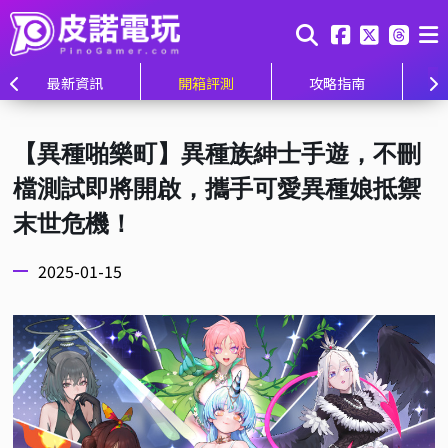
最新資訊
開箱評測
攻略指南
【異種啪樂町】異種族紳士手遊，不刪
檔測試即將開啟，攜手可愛異種娘抵禦
末世危機！
2025-01-15