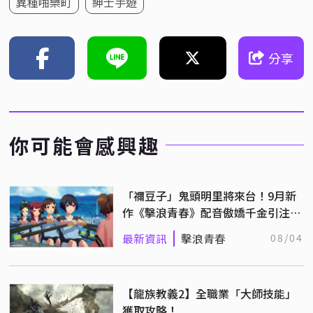
異種啪樂町
紳士手遊
分享
你可能會感興趣
「禰豆子」鬼頭明里將來台！9月新
作《擊浪青春》配音傲嬌千金引注
目！
最新資訊
擊浪青春
08/04
【龍族教義2】全職業「大師技能」
獲取攻略！