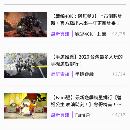
【戰鎚40K：殺無雙2】上市倒數計
時，官方釋出未來一年更新計畫！
最新資訊
戰鎚40K：殺無雙
08/29
2
【手遊推薦】2026 台灣最多人玩的
手機遊戲排行！
最新資訊
手機遊戲
12/24
【Fami通】最新遊戲銷量排行《碧
姬公主 表演時刻！》奪得榜首！
（4/1~4/7）
最新資訊
Fami通
04/12