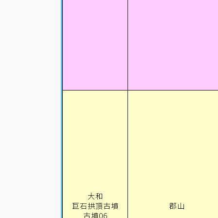
大和
巨石拱頂古墳
郡山
古墳06