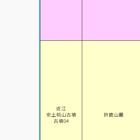
近江
安土桃山古墳
鈴鹿山麓
古墳04