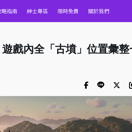
攻略指南
紳士專區
限時免費
關於我們
】遊戲內全「古墳」位置彙整