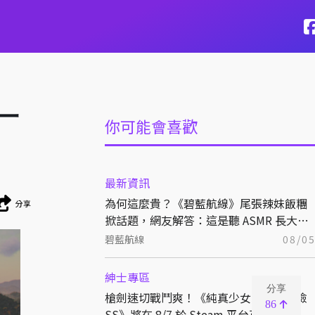
一
你可能會喜歡
最新資訊
為何這麼貴？《碧藍航線》尾張辣妹飯糰
分享
掀話題，網友解答：這是聽 ASMR 長大的
特別稻米
碧藍航線
08/0
紳士專區
分享
槍劍速切戰鬥爽！《純真少女的魔界冒險
86
SS》將在 8/7 於 Steam 平台正式發售！