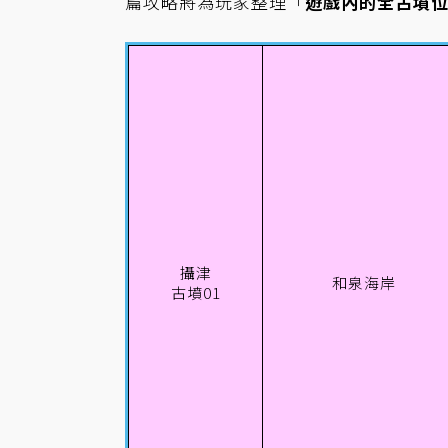
篇攻略將為玩家整理「
遊戲內的全古墳
攝津
和泉海岸
古墳01