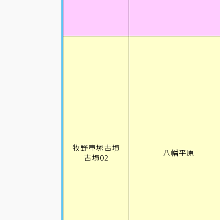
牧野車塚古墳
八幡平原
古墳02