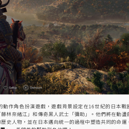
的動作角色扮演遊戲，遊戲背景設定在16世紀的日本戰
藤林奈緒江」和傳奇黑人武士「彌助」。​他們將在動盪
的歷史人物，並在日本邁向統一的過程中塑造共同的命運