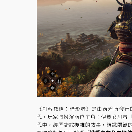
《刺客教條：暗影者》是由育碧所發行
代，玩家將扮演兩位主角：伊賀女忍者「
代中，經歷錯綜複雜的故事，結識關鍵