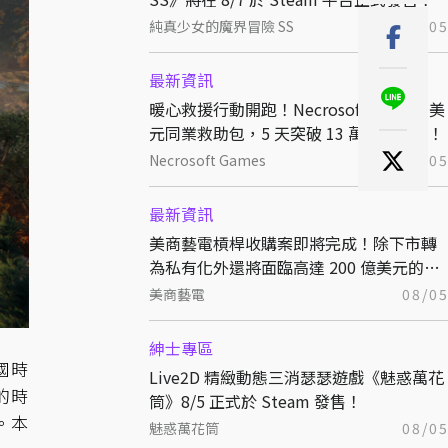
純真少女的魔界冒險 SS
08/0
最新資訊
暖心救援行動開跑！Necrosoft 發起 10 美
元同業救助包，5 天突破 13 萬美元募款！
Necrosoft Games
08/0
最新資訊
美商藝電槓桿收購案即將完成！除下市轉
為私有化外還將面臨高達 200 億美元的債
務！
美商藝電
08/0
紳士專區
國時
Live2D 精緻動態三消瑟瑟遊戲《魅惑萬花
的時
筒》8/5 正式於 Steam 發售！
。本
魅惑萬花筒
08/0