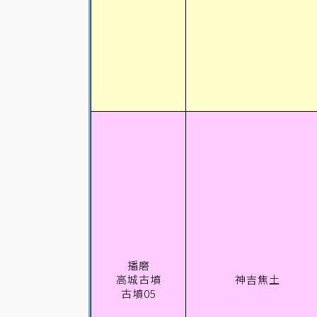
播磨
高城古墳
神吉焦土
古墳05