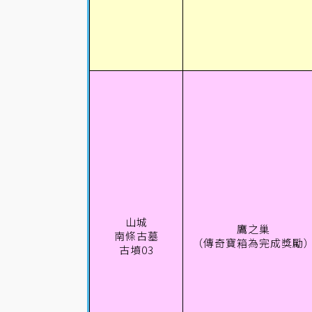
山城
鷹之巢
南條古墓
（傳奇寶箱為完成獎勵
古墳03