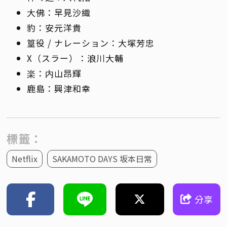
大佛：早見沙織
豹：安元洋貴
篁役 / ナレーション：大塚芳忠
X（スラー）：浪川大輔
楽：内山昂輝
鹿島：興津和幸
標籤：
Netflix
SAKAMOTO DAYS 坂本日常
分享