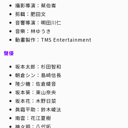
攝影導演：蔡伯崙
剪輯：肥田文
音響導演：明田川仁
音樂：林ゆうき
動畫製作：TMS Entertainment
聲優
坂本太郎：杉田智和
朝倉シン：島崎信長
陸少糖：佐倉綾音
坂本葵：東山奈央
坂本花：木野日菜
眞霜平助：鈴木崚汰
南雲：花江夏樹
神々廻：八代拓