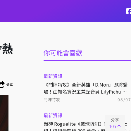
會熱
你可能會喜歡
最新資訊
《鬥陣特攻》全新英雄「D.Mon」即將登
分享
場！由知名實況主兼配音員 LilyPichu 跨
界獻聲演出！
鬥陣特攻
08/0
最新資訊
分享
敲磚 Roguelite《戰球坑洞》更新免費上
105
線！總銷量突破 200 萬份，遊戲史低 66