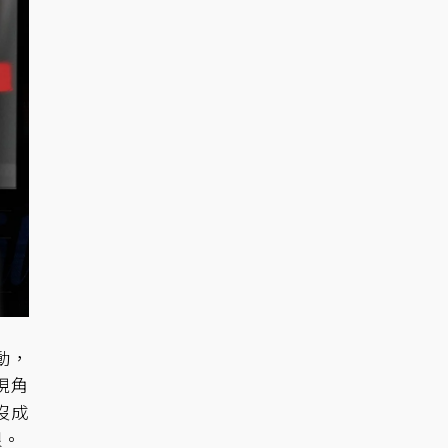
動，
現角
沒成
恨。