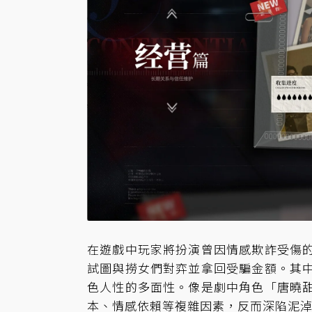
在遊戲中玩家將扮演曾因情感欺詐受傷
試圖與撈女們對弈並拿回受騙金額。其
色人性的多面性。像是劇中角色「唐曉
本、情感依賴等複雜因素，反而深陷泥