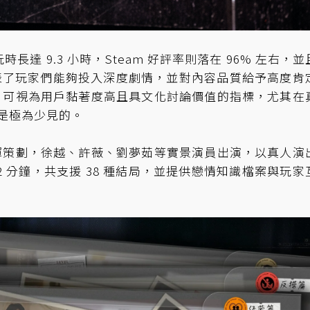
玩時長達 9.3 小時，Steam 好評率則落在 96% 左右，
也代表了玩家們能夠投入深度劇情，並對內容品質給予高度肯
，可視為用戶黏著度高且具文化討論價值的指標，尤其在
算是極為少見的。
輝策劃，徐越、許薇、劉夢茹等實景演員出演，以真人演
2 分鐘，共支援 38 種結局，並提供戀情知識檔案與玩家