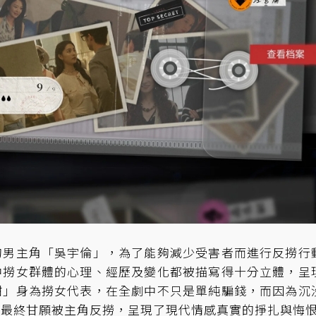
的男主角「吳宇倫」，為了能夠減少受害者而進行反撈行
中撈女群體的心理、經歷及變化都被描寫得十分立體，呈
甜」身為撈女代表，在全劇中不只是單純騙錢，而因為沉
淖最終甘願被主角反撈，呈現了現代情感真實的掙扎與悔