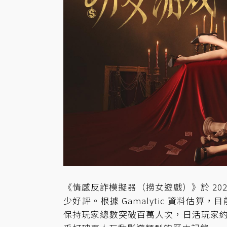
《情感反詐模擬器（撈女遊戲）》於 2025 
少好評。根據 Gamalytic 資料估算，
保持玩家總數突破百萬人次，日活玩家約 2