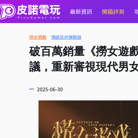
最新資訊
開箱評測
撈女遊戲
情感反詐模擬器
破百萬銷量《撈女遊戲》
議，重新審視現代男
2025-06-30