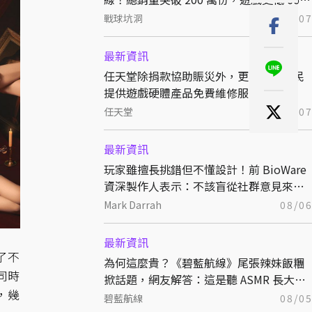
折熱銷中
戰球坑洞
08/0
最新資訊
任天堂除捐款協助賑災外，更為熊本災民
提供遊戲硬體產品免費維修服務！
任天堂
08/0
最新資訊
玩家雖擅長挑錯但不懂設計！前 BioWare
資深製作人表示：不該盲從社群意見來決
定開發方向
Mark Darrah
08/0
最新資訊
了不
為何這麼貴？《碧藍航線》尾張辣妹飯糰
同時
掀話題，網友解答：這是聽 ASMR 長大的
，幾
特別稻米
碧藍航線
08/0