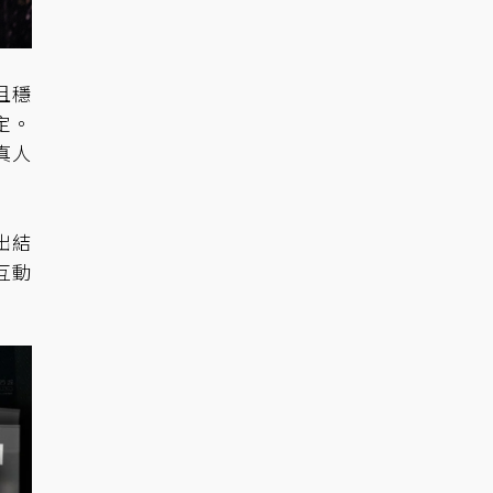
並且穩
定。
真人
出結
互動