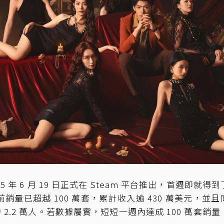
年 6 月 19 日正式在 Steam 平台推出，首週即就得到
目前銷量已超越 100 萬套，累計收入逾 430 萬美元，並且
.2 萬人。若數據屬實，短短一週內達成 100 萬套銷量