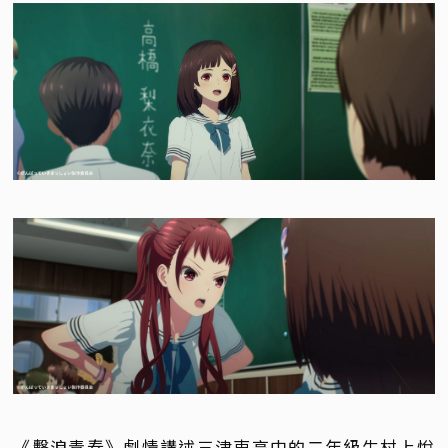
《擊浪青春》劇情講述三津東高中的二年級生村上悅