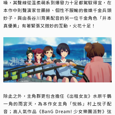
噪，其聲線從溫柔萌系到爆發力十足都駕馭得宜，在
本作中則聲演家世顯赫、個性不服輸的傲嬌千金兵頭
妙子，與由長谷川育美配音的另一位千金角色「井本
真優美」有著緊張又微妙的互動，火花十足！
除此之外，主角群更包含擔任《出租女友》水原千鶴
一角的雨宮天，為本作女主角「悅姊」村上悅子配
音；高人氣作品《BanG Dream! 少女樂團派對》弦