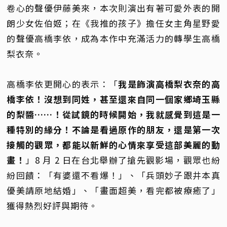
卷心的聲優伊藤美來，本次則演出有著可愛外表的開
朗少女佐伯姬；在《我推的孩子》擔任女主角星野愛
的聲優高橋李依，成為本作中充滿活力的轉學生高橋
梨衣奈。
高橋李依更開心的表示：「
我是飾演高橋梨衣奈的高
橋李依！沒想到同姓，甚至還來自同一個家鄉埼玉縣
的梨醬……！從試鏡的時候開始，我就感覺到這是一
種特別的緣分！不論是看過原作的朋友，還是第一次
接觸的觀眾，都能以新鮮的心情來享受這部美麗的動
畫！
」8 月 2 日在台北舉辦了搶先觀影場，觀眾也紛
紛回饋：「有婆還不看爆！」、「兵頭妙子跟井本真
優美請原地結婚」、「畫面超美，看完都被療癒了」
獲得熱烈好評與期待。