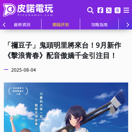
最新資訊
開箱評測
攻略指南
「禰豆子」鬼頭明里將來台！9月新作
《擊浪青春》配音傲嬌千金引注目！
2025-08-04