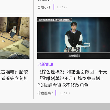
音速小子
11/27
最新資訊
尼古喵喵》胎歌
《棕色塵埃2》和諧全面撤回！千元
作者看完立刻打
「黎維塔尊絕不凡」造型免費送，
PD強調今後永不修改角色
棕色塵埃2
01/13