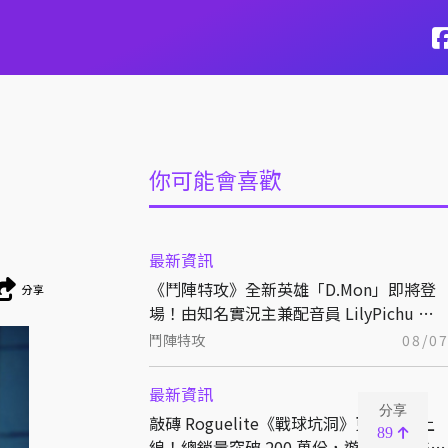
你可能會喜歡
最新資訊
《鬥陣特攻》全新英雄「D.Mon」即將登
分享
場！由知名實況主兼配音員 LilyPichu 跨
界獻聲演出！
鬥陣特攻
08/0
最新資訊
分享
敲磚 Roguelite《戰球坑洞》更新免費上
89
線！總銷量突破 200 萬份，遊戲史低 66