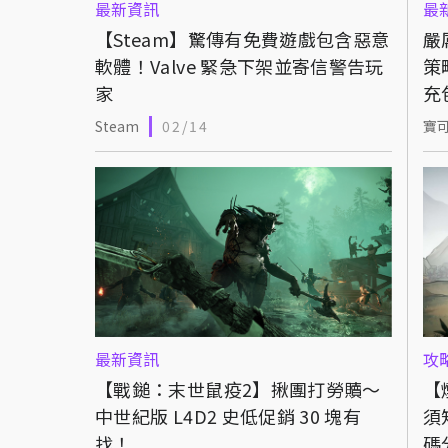
最新資訊
最
【Steam】驚傳有免費遊戲包含惡意
嚴
軟體！Valve 緊急下架並寄信警告玩
策
家
充
Steam
02/14
寶
最新資訊
攻
【戰鎚：末世鼠疫2】揪團打勞贖～
【
中世紀版 L4D2 史低促銷 30 塊有
須
找！
碼