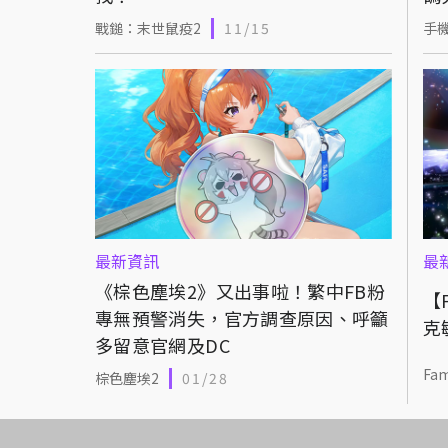
戰鎚：末世鼠疫2
11/15
手
最新資訊
最
《棕色塵埃2》又出事啦！繁中FB粉
【
專無預警消失，官方調查原因、呼籲
克
多留意官網及DC
Fa
棕色塵埃2
01/28