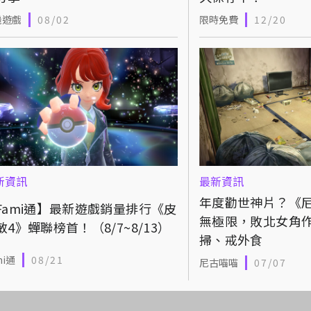
機遊戲
08/02
限時免費
12/20
新資訊
最新資訊
年度勸世神片？《
Fami通】最新遊戲銷量排行《皮
無極限，敗北女角
敏4》蟬聯榜首！（8/7~8/13）
掃、戒外食
mi通
08/21
尼古喵喵
07/07