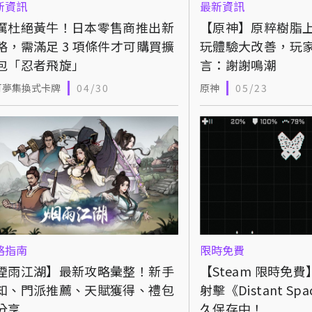
新資訊
最新資訊
厲杜絕黃牛！日本零售商推出新
【原神】原粹樹脂上
略，需滿足 3 項條件才可購買擴
玩體驗大改善，玩
包「忍者飛旋」
言：謝謝鳴潮
可夢集換式卡牌
04/30
原神
05/23
略指南
限時免費
煙雨江湖】最新攻略彙整！新手
【Steam 限時免
知、門派推薦、天賦獲得、禮包
射擊《Distant Sp
分享
久保存中！