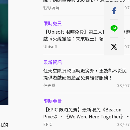
折熱銷中
戰球坑洞
08/0
限時免費
【Ubisoft 限時免費】第三人稱戰術射擊
戲《火線獵殺：未來戰士》領取後永久保
存
Ubisoft
08/0
最新資訊
任天堂除捐款協助賑災外，更為熊本災民
提供遊戲硬體產品免費維修服務！
任天堂
08/0
限時免費
【EPIC 限時免費】最新限免《Beacon
Pines》、《We Were Here Together》領
取後永久保存
凡的
EPIC
08/0