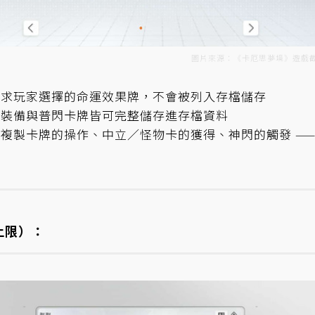
圖片來源：《卡厄思夢境》遊戲
要求玩家選擇的命運效果牌，不會被列入存檔儲存
的裝備與普閃卡牌皆可完整儲存進存檔資料
／複製卡牌的操作、中立／怪物卡的獲得、神閃的觸發 —
上限）：