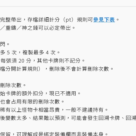
完整帶出，存檔詳細計分（pt）規則可
參見下表
。
／重鑄／神之錘可以必定帶出。
閃。
5 次，複製最多 4 次。
每張須 20 分，其他卡牌則不記分。
檔分開計算規則），刪除後不會計算刪除次數。
刪除次數。
始卡牌的額外扣分，現已不適用。
也會占用有限的刪除次數。
稀有以上怪物卡相當昂貴，一般不建議持有。
後變數太多、結果難以預測，可能會發生回溯卡牌、回
保留，可理解成是綁定裝備欄而非裝備本身。