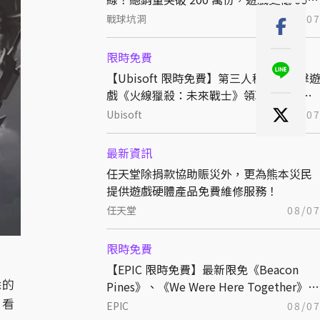
折熱銷中
戰球坑洞
08/0
限時免費
【Ubisoft 限時免費】第三人稱戰術射擊
戲《火線獵殺：未來戰士》領取後永久保
存
Ubisoft
08/0
最新資訊
任天堂除捐款協助賑災外，更為熊本災民
提供遊戲硬體產品免費維修服務！
任天堂
08/0
限時免費
【EPIC 限時免費】最新限免《Beacon
除的
Pines》、《We Were Here Together》領
。看
取後永久保存
EPIC
08/0