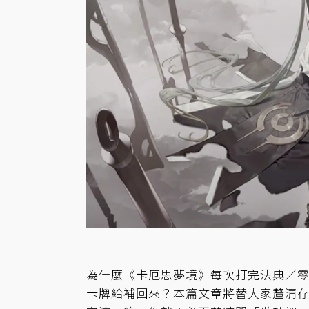
為什麼《卡厄思夢境》每次打完法典／
卡牌給補回來？本篇文章將替大家釐清