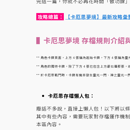
完這一篇，你就不必再花時間「做功課
攻略總篇：
【卡厄思夢境】最新攻略彙
▌卡厄思夢境 存檔規則介紹
** 角色卡牌頁面，上方 4 張稱為起始卡牌，下方 4 張稱
** 角色的獨特卡牌，除了下方 4 張也包含上方最右邊那張，總共 
** 於卡厄思戰鬥時，卡牌有機率發生靈光一閃、神之靈光一閃
卡厄思存檔懶人包：
廢話不多說，直接上懶人包！以下將以
其中有些內容，需要玩家對存檔運作機
本區內容。