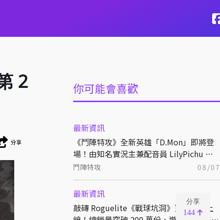
 2
你可能會喜歡
最新資訊
《鬥陣特攻》全新英雄「D.Mon」即將登
分享
場！由知名實況主兼配音員 LilyPichu 跨
界獻聲演出！
鬥陣特攻
08/0
最新資訊
分享
敲磚 Roguelite《戰球坑洞》更新免費上
144
線！總銷量突破 200 萬份，遊戲史低 66