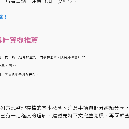
」，所有重點、注意事項一次到位。
整！
與計算機推薦
為靈光一閃卡牌（容易與靈光一閃事件混淆，須另外注意） **
5 張 **
，下文統稱普閃與神閃 **
條列方式整理存檔的基本概念、注意事項與部分經驗分享
制已有一定程度的理解，建議先將下文完整閱讀，再回頭