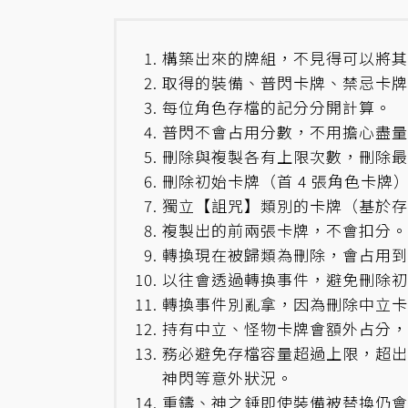
構築出來的牌組，不見得可以將其
取得的裝備、普閃卡牌、禁忌卡牌
每位角色存檔的記分分開計算。
普閃不會占用分數，不用擔心盡量
刪除與複製各有上限次數，刪除最多 
刪除初始卡牌（首 4 張角色卡牌）
獨立【詛咒】類別的卡牌（基於存
複製出的前兩張卡牌，不會扣分。
轉換現在被歸類為刪除，會占用到
以往會透過轉換事件，避免刪除初
轉換事件別亂拿，因為刪除中立卡
持有中立、怪物卡牌會額外占分，
務必避免存檔容量超過上限，超出
神閃等意外狀況。
重鑄、神之錘即使裝備被替換仍會