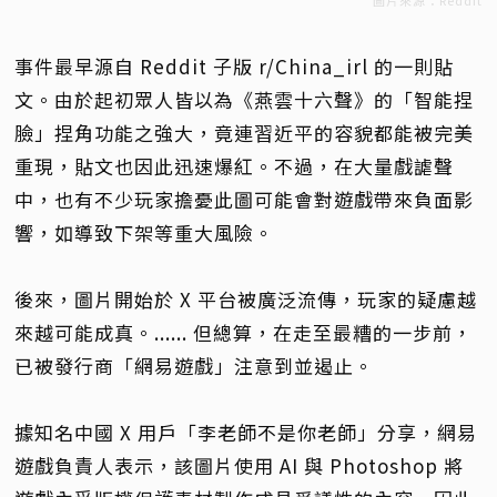
圖片來源：Reddit
事件最早源自 Reddit 子版 r/China_irl 的一則貼
文。由於起初眾人皆以為《燕雲十六聲》的「智能捏
臉」捏角功能之強大，竟連習近平的容貌都能被完美
重現，貼文也因此迅速爆紅。不過，在大量戲謔聲
中，也有不少玩家擔憂此圖可能會對遊戲帶來負面影
響，如導致下架等重大風險。
後來，圖片開始於 X 平台被廣泛流傳，玩家的疑慮越
來越可能成真。...... 但總算，在走至最糟的一步前，
已被發行商「網易遊戲」注意到並遏止。
據知名中國 X 用戶「李老師不是你老師」分享，網易
遊戲負責人表示，該圖片使用 AI 與 Photoshop 將