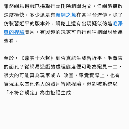
雖然網易遊戲已採取行動刪除相關貼文，但網路擴散
速度極快，多少還是有
漏網之魚
在各平台流傳。除了
仿製習近平的版本外，網路上還有出現疑似仿造
毛澤
東的捏臉
圖片，有興趣的玩家可自行前往相關討論串
查看。
至於，《燕雲十六聲》到否真能生成習近平、毛澤東
的面孔？從網易遊戲的處理態度便可略為窺見一二，
很大的可能真為玩家或 AI 改圖，畢竟實際上，也有
實況主以其他名人的照片智能捏臉，但卻被系統以
「不符合規定」為由拒絕生成。