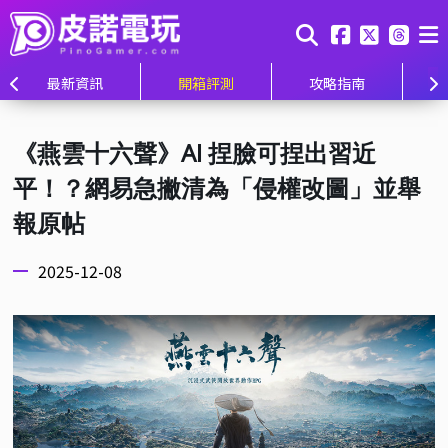
最新資訊
開箱評測
攻略指南
《燕雲十六聲》AI 捏臉可捏出習近
平！？網易急撇清為「侵權改圖」並舉
報原帖
2025-12-08