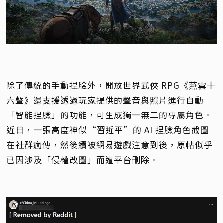
除了傳統的手動捏臉外，開放世界武俠 RPG《燕雲十
六聲》還支援透過玩家提供的聲音與照片進行自動
「智能捏臉」的功能，可生成獨一無二的專屬角色。
近日，一張高度神似“習近平”的 AI 捏臉角色截圖
在社群瘋傳，然後續被網易遊戲注意到後，原帖似乎
已因涉及「侵權改圖」而遭平台刪除。