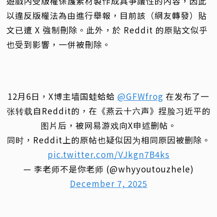
遊戲內受版權保護素材製作成具爭議性的內容，因此
以違反版權法為由進行舉報，目前該（網友轉發）貼
文已遭 X 強制刪除。此外，於 Reddit 的原貼文似乎
也受到影響，一併被刪除。
12月6日，X博主墙国蛙蛤蛤
@GFWfrog
在发布了一
张转载自Reddit的，在《燕云十六声》捏脸习近平的
图片后，被网易游戏向X申述删帖。
同时，Reddit上的原帖也疑似因为相同原因被删除。
pic.twitter.com/VJkgn7B4ks
— 李老师不是你老师 (@whyyoutouzhele)
December 7, 2025