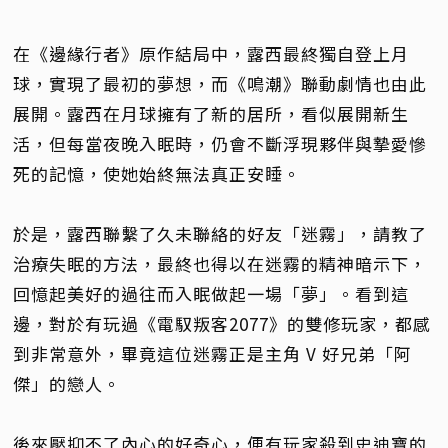
在《邊緣行者》原作結局中，露西最終獨自登上月
球，實現了最初的夢想，而《鳴潮》聯動劇情也由此
展開。露西在月球擁有了新的居所，看似展開新生
活，但每當夜晚入眠時，仍會不斷浮現夥伴與摯愛慘
死的記憶，使她始終無法真正安睡。
於是，露西聯繫了久未聯絡的好友「迷霧」，請教了
治療失眠的方法，最終也得以在迷霧的精神暗示下，
回憶起美好的過往而入眠做起一場「夢」。看到這
邊，對於有玩過《電馭叛客2077》的雙修玩家，都感
到非常意外，畢竟這位迷霧正是主角 V 好兄弟「阿
傑」的戀人。
後來壓抑不了內心的好奇心，便有玩家殺到史迪寶的