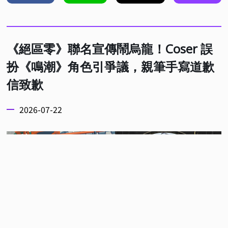
《絕區零》聯名宣傳鬧烏龍！Coser 誤
扮《鳴潮》角色引爭議，親筆手寫道歉
信致歉
2026-07-22