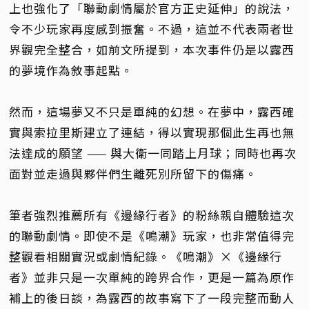
上也強化了「聯動劇情屬於官方正史延伸」的說法，
令不少玩家再度感到振奮。不過，這並不代表兩者世
界觀完全整合，如前文所提到，本次事件仍是以露西
的夢境作為敘事起點。
然而，這場夢又不只是單純的幻想。在夢中，露西確
實與索拉里斯建立了連結，得以實現那個此生再也無
法達成的願望 —— 與大衛一同踏上月球；同時也再次
面對並走過與夥伴們生離死別所留下的傷痛。
筆者強烈推薦所有《邊緣行者》的粉絲親自體驗這次
的聯動劇情。即使不是《鳴潮》玩家，也非常值得完
整觀看相關實況或劇情紀錄。《鳴潮》×《邊緣行
者》並非只是一次單純的跨界合作，更是一篇為原作
補上的後日談，為露西的故事寫下了一段完整而動人