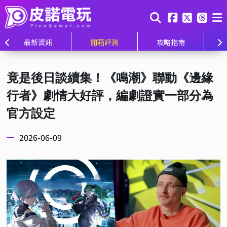
最新資訊
開箱評測
攻略指南
竟是後日談續集！《鳴潮》聯動《邊緣
行者》劇情大好評，編劇證實一部分為
官方設定
2026-06-09