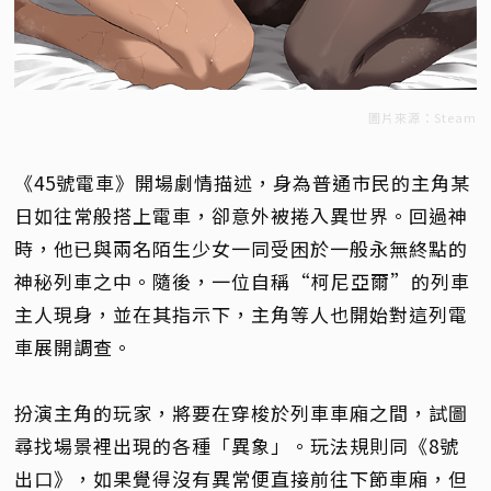
圖片來源：Steam
《45號電車》開場劇情描述，身為普通市民的主角某
日如往常般搭上電車，卻意外被捲入異世界。回過神
時，他已與兩名陌生少女一同受困於一般永無終點的
神秘列車之中。隨後，一位自稱“柯尼亞爾”的列車
主人現身，並在其指示下，主角等人也開始對這列電
車展開調查。
扮演主角的玩家，將要在穿梭於列車車廂之間，試圖
尋找場景裡出現的各種「異象」。玩法規則同《8號
出口》，如果覺得沒有異常便直接前往下節車廂，但