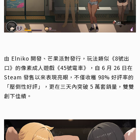
由 Elniko 開發、芒果派對發行，玩法類似《8號出
口》的像素成人遊戲《45號電車》，自 6 月 26 日在
Steam 發售以來表現亮眼，不僅收穫 98% 好評率的
「壓倒性好評」，更在三天內突破 5 萬套銷量，雙雙
創下佳績。