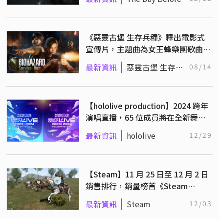
《惡靈古堡 生存兵種》釋出電影式
宣傳片，主題曲為女王蜂樂團歌曲
「山狩り」！
最新資訊
惡靈古堡 生存兵
08/14
種
【hololive production】2024 跨年
演唱直播，65 位成員將在全新舞臺
陪你倒數！
最新資訊
hololive
12/29
【Steam】11 月 25 日至 12 月 2 日
銷售排行，銷量榜首《Steam
Deck》
最新資訊
Steam
12/03