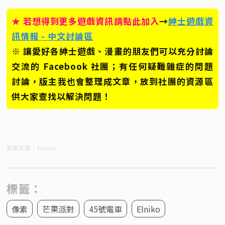
★ 若想得到更多遊戲資訊請點此加入
→
紳士遊戲資
訊情報 - 中文討論區
※ 讓愛好各紳士遊戲、漫畫的朋友們可以充分討論
交流的 Facebook 社團；有任何疑難雜症的問題
討論，版主我也會整理成文章，放到社團的資源區
供大家查找以解決問題！
首圖來源：Steam
標籤：
像素
芒果派對
45號電車
Elniko