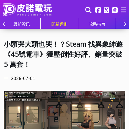
最新資訊
開箱評測
攻略指南
小頭哭大頭也哭！？Steam 找異象紳遊
《45號電車》獲壓倒性好評、銷量突破
5 萬套！
2026-07-01