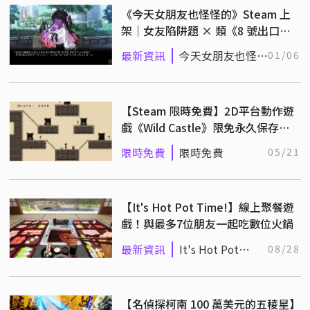
《今天女朋友也怪怪的》Steam 上
架｜女友陷阱題 × 類《8 號出口》
尋找異變遊戲
最新資訊
今天女朋友也怪怪
01/06
的
【Steam 限時免費】2D平台動作遊
戲《Wild Castle》限免永久保存
中！
限時免費
限時免費
05/21
【It's Hot Pot Time!】線上聚餐遊
戲！與最多7位朋友一起吃數位火鍋
最新資訊
It's Hot Pot
08/28
Time!
【名偵探柯南 100 萬美元的五稜星】