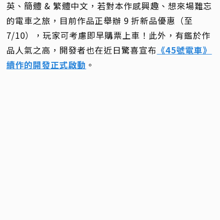
英、簡體 & 繁體中文，若對本作感興趣、想來場難忘
的電車之旅，目前作品正舉辦 9 折新品優惠（至
7/10），玩家可考慮即早購票上車！此外，有鑑於作
品人氣之高，開發者也在近日驚喜宣布
《45號電車》
續作的開發正式啟動
。