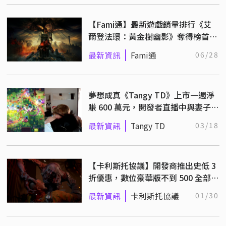
【Fami通】最新遊戲銷量排行《艾
爾登法環：黃金樹幽影》奪得榜首！
（6/17~6/23）
最新資訊
Fami通
06/28
夢想成真《Tangy TD》上市一週淨
賺 600 萬元，開發者直播中與妻子相
擁喜極而泣！
最新資訊
Tangy TD
03/18
【卡利斯托協議】開發商推出史低 3
折優惠，數位豪華版不到 500 全部一
次擁有！
最新資訊
卡利斯托協議
01/30