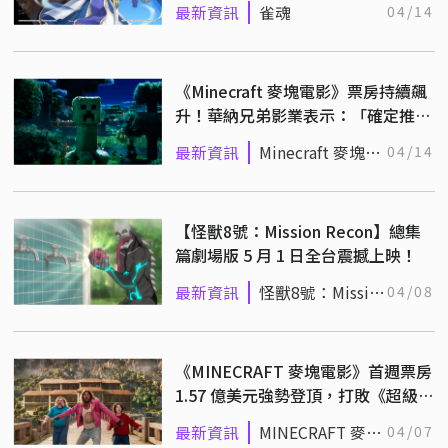
最新資訊
雀魂
04/14
《Minecraft 麥塊電影》票房持續飆
升！華納兄弟影業表示：「確定推出
續集！」
最新資訊
Minecraft 麥塊電
04/14
影
【怪獸8號：Mission Recon】總集
篇劇場版 5 月 1 日全台震撼上映！
最新資訊
怪獸8號：Mission
04/08
Recon
《MINECRAFT 麥塊電影》首週票房
1.57 億美元強勢登頂，打敗《超級瑪
利歐兄弟》紀錄！
最新資訊
MINECRAFT 麥塊
04/07