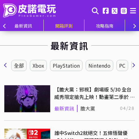
最新資訊
開箱評測
攻略指南
最新資訊
全部
Xbox
PlayStation
Nintendo
PC
【膽大黨：邪視】劇場版 5/30 全台
威秀限定搶先上映！動畫第二季於 7
月正式開播！
最新資訊
膽大黨
04/28
誰中Switch2就絕交！五條悟聲優