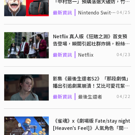
「中村悠一」預購落選大破防，竹達
彩奈：請不要和我絕交！！
最新資訊
Nintendo Switch
04/25
2
Netflix 真人版《狂賭之淵》首支預
告登場，瞬間引起社群炸鍋，粉絲怒
斥：這不是我們想要的！
最新資訊
Netflix
04/23
影集《最後生還者S2》「那段劇情」
播出引追劇黨崩潰！艾比可愛花絮照
火速平復粉絲
最新資訊
最後生還者
04/22
《雀魂》x《劇場版 Fate/stay night
[Heaven's Feel]》人氣角色「間桐
櫻」、「Saber」登場！