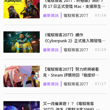
《電馭叛客 2077：終極版》將於 7
月 17 日正式登陸 Mac，支援原生光
追技術！
最新資訊
電馭叛客2077
07/16
《電馭叛客2077》續作
《Cyberpunk 2》正式進入開發階
段！吸取前作教訓，確保達到更高標
最新資訊
電馭叛客2077
05/29
準！
【電馭叛客2077】努力終將被看
見，Steam 評價爬回「極度好
評」！
最新資訊
電馭叛客2077
07/17
又一改編黃遊！？《電馭叛客
2077》改名《電馭法客2069》