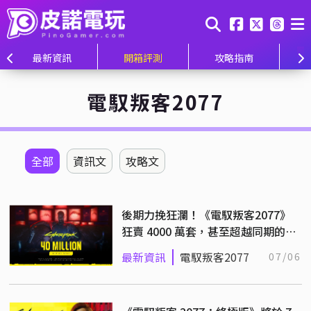
最新資訊
開箱評測
攻略指南
電馭叛客2077
全部
資訊文
攻略文
後期力挽狂瀾！《電馭叛客2077》
狂賣 4000 萬套，甚至超越同期的
《巫師3》
最新資訊
電馭叛客2077
07/06