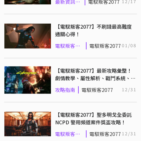
最新資訊
電馭叛客2077
12/17
(舊)
【電馭叛客2077】不刷錢最高難度
通關心得！
電馭叛客
電馭叛客2077
01/08
2077
【電馭叛客2077】最新攻略彙整！
劇情教學、屬性解析、戰鬥系統、技
能樹推薦
攻略指南
電馭叛客2077
12/31
【電馭叛客2077】聖多明戈全委託
NCPD 警用頻道案件獎盃攻略！
電馭叛客
電馭叛客2077
12/31