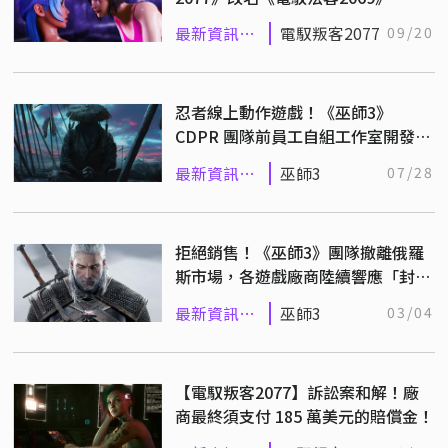
Steam 火熱開射！
最新資訊
電馭叛客2077
09/20
(舊)
忍者線上動作遊戲！《巫師3》
CDPR 團隊前員工自組工作室開發
中！
最新資訊
巫師3
07/28
(舊)
拒絕銷售！《巫師3》團隊撤離俄羅
斯市場，各遊戲廠商陸續響應「封鎖
俄羅斯」行動！
最新資訊
巫師3
03/04
(舊)
【電馭叛客2077】訴訟案和解！廠
商最終須支付 185 萬美元的賠償金！