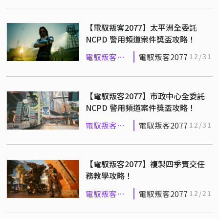
2077
【電馭叛客2077】太平洲全委託
NCPD 警用頻道案件獎盃攻略！
電馭叛客
電馭叛客2077
12/31
2077
【電馭叛客2077】市政中心全委託
NCPD 警用頻道案件獎盃攻略！
電馭叛客
電馭叛客2077
12/31
2077
【電馭叛客2077】複製四季寶交任
務教學攻略！
電馭叛客
電馭叛客2077
12/21
2077