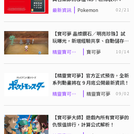
出就買！
最新資訊
Pokemon
02/21
【寶可夢 晶燦鑽石／明亮珍珠】試
玩曝光，新增經驗共享、自動儲存檔
案功能！
精靈寶可夢
寶可夢
10/14
系列
【精靈寶可夢】官方正式預告，全新
系列動畫將在 9 月底公開最新資訊！
精靈寶可夢
精靈寶可夢
09/02
系列
【寶可夢大師】遊戲內所有寶可夢的
仇恨值排行，計算公式解析！