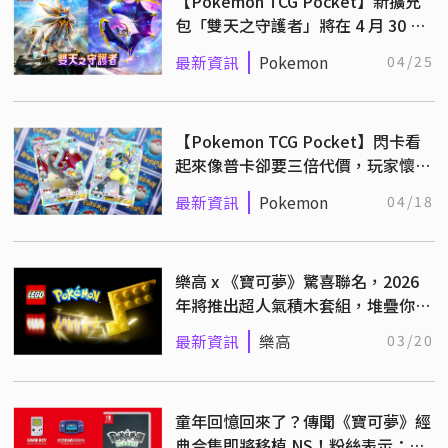
【Pokemon TCG Pocket】新擴充
包「雙天之守護者」將在 4 月 30 日
登場！
最新資訊
Pokemon
04/25
【Pokemon TCG Pocket】閃卡看
起來像普卡卻要三倍代價，玩家懷疑
被當韭菜割！
最新資訊
Pokemon
04/18
樂高 x 《寶可夢》驚喜聯名，2026
年將推出超人氣積木套組，堆疊你的
經典回憶！
最新資訊
樂高
03/20
童年回憶回來了？傳聞《寶可夢》經
典合集即將移植 NS！粉絲表示：敢