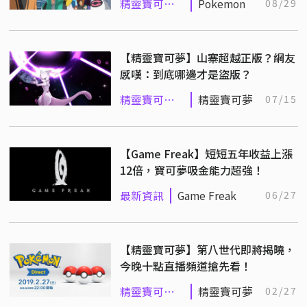
精靈寶可夢
Pokemon
08/29
系列
【精靈寶可夢】山寨超越正版？網友
感嘆：到底哪邊才是盜版？
精靈寶可夢
精靈寶可夢
07/15
系列
【Game Freak】短短五年收益上漲
12倍，寶可夢吸金能力超強！
最新資訊
Game Freak
06/27
【精靈寶可夢】第八世代即將揭曉，
今晚十點直播頻道搶先看！
精靈寶可夢
精靈寶可夢
02/27