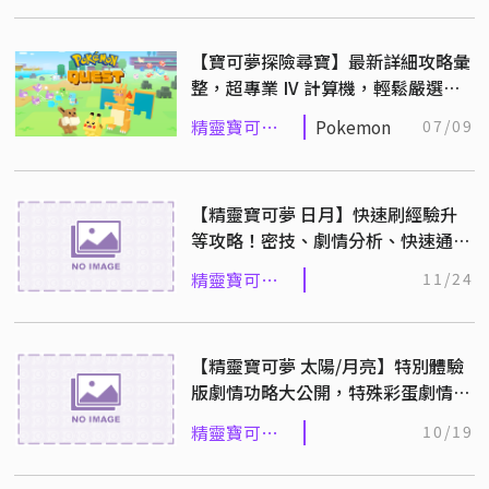
系列
【寶可夢探險尋寶】最新詳細攻略彙
整，超專業 IV 計算機，輕鬆嚴選完
美寶可夢！（Switch／iOS／
精靈寶可夢
Pokemon
07/09
Andriod）
系列
【精靈寶可夢 日月】快速刷經驗升
等攻略！密技、劇情分析、快速通
關、任務詳解 (N3DS／New N3DS)
精靈寶可夢
11/24
系列
【精靈寶可夢 太陽/月亮】特別體驗
版劇情功略大公開，特殊彩蛋劇情千
萬別錯過！
精靈寶可夢
10/19
系列