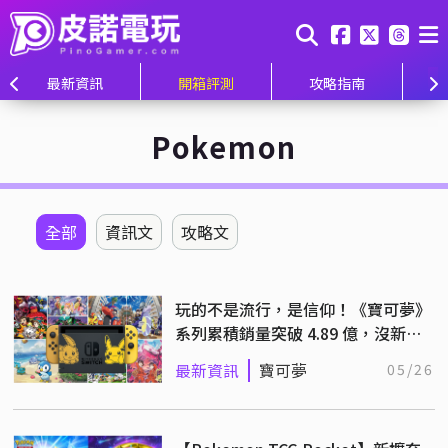
最新資訊
開箱評測
攻略指南
Pokemon
全部
資訊文
攻略文
玩的不是流行，是信仰！《寶可夢》
系列累積銷量突破 4.89 億，沒新作
照賣 900 萬套！
最新資訊
寶可夢
05/26