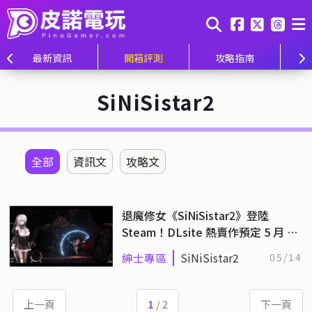
最新資訊
開箱評測
攻略指南
SiNiSistar2
全部
資訊文
攻略文
退魔修女《SiNiSistar2》登陸
Steam！DLsite 熱賣作預定 5 月 16
日正式發售
紳士專區
SiNiSistar2
05/14
上一頁
1
/ 2
下一頁