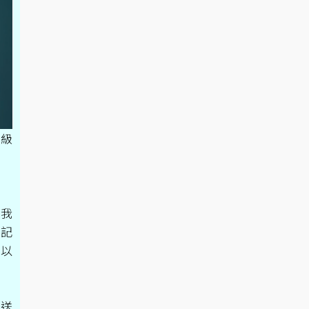
5級
礙我
標記
可以
傳送