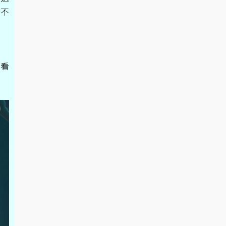
會不
請看