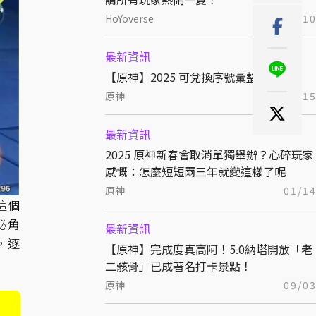
HoYoverse
06/1
最新資訊
【原神】2025 可兌換序號彙整一覽表！
原神
01/1
最新資訊
2025 原神新春會取消單獨舉辦？心碎玩家
感慨：怎麼短短兩三年就變這樣了呢
原神
01/1
這個
秘角
最新資訊
，逐
【原神】完成度真高阿！5.0納塔開放「老
二骸骨」已成著名打卡景點！
原神
09/0