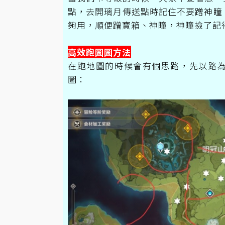
點，去開璃月傳送點時記住不要蹭神瞳
夠用，順便蹭寶箱、神瞳，神瞳撿了記
高效跑圖圖方法
在跑地圖的時候會有個思路，先以路
圖：