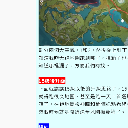
劃分兩個大區域，1和2，然後從上到
知道我昨天跑地圖跑到哪了，撿箱子也
知道哪裡漏了，方便我們尋找。
15級後升級
下面就講講15級以後的升級思路了，1
就得跑很久地圖，甚至是跑一天。首選
箱子，在跑地圖撿神瞳和開傳送點過程
這個時候就是開始跑全地圖撿寶箱了。
總結