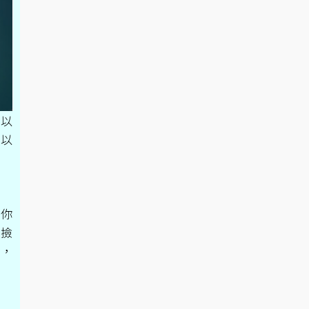
可以
可以
驗你
是撿
了，