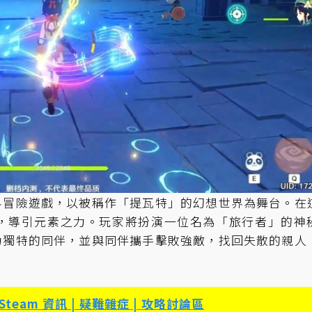
冒險遊戲，以被稱作「提瓦特」的幻想世界為舞台。在
，導引元素之力。玩家將扮演一位名為「旅行者」的神
力獨特的同伴，並與同伴攜手擊敗強敵，找回失散的親人
Steam 資訊 | 疑難雜症 | 攻略討論區