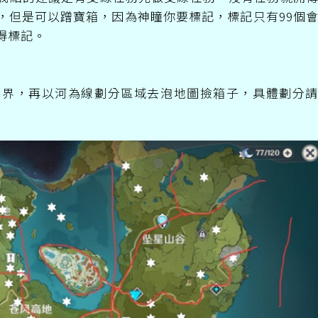
，但是可以蹭寶箱，因為神瞳你要標記，標記只有99個
得標記。
為界，再以河為線劃分區域去泡地圖撿箱子，具體劃分