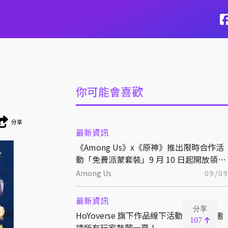
你可能會喜歡
分享
最新資訊
《Among Us》x《原神》推出限時合作活
動「免費派蒙套裝」9 月 10 日起開放領
取！
Among Us
09/0
最新資訊
分享
HoYoverse 旗下作品線下活動大公開，邀
107
請所有玩家熱鬧一夏！