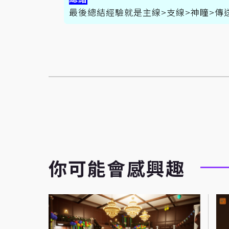
最後總結經驗就是主線>支線>神瞳>傳
你可能會感興趣