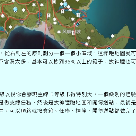
下，從右到左的原則劃分一個一個小區域，這樣跑地圖就
不會漏太多，基本可以撿到95%以上的箱子，撿神瞳也
5級以後你會發現主線卡等級卡得特別大，一個級別的經
是做支線任務，然後是撿神瞳跑地圖和開傳送點，最後
中，可以順路就撿寶箱。任務、神瞳、開傳送點都做完