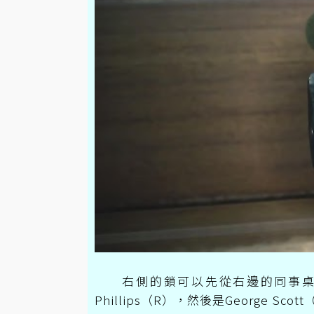
右側的鎖可以先從右邊的同事桌開始找起
Phillips（R），然後是George S