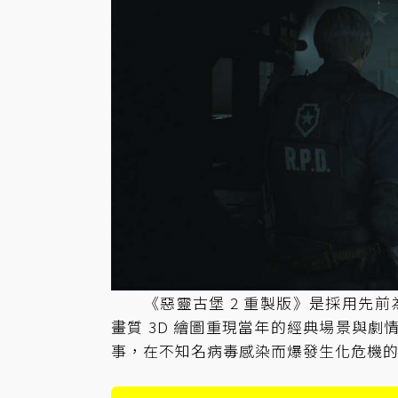
《惡靈古堡 2 重製版》是採用先前為
畫質 3D 繪圖重現當年的經典場景與
事，在不知名病毒感染而爆發生化危機