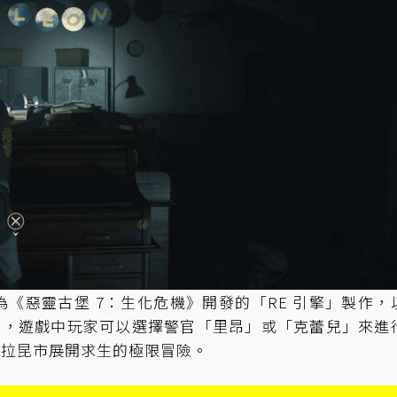
《惡靈古堡 7：生化危機》開發的「RE 引擎」製作，
劇情，遊戲中玩家可以選擇警官「里昂」或「克蕾兒」來進
的拉昆市展開求生的極限冒險。