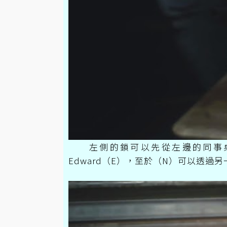
左側的鎖可以先從左邊的同事桌開始找起
Edward（E），至於（N）可以透過