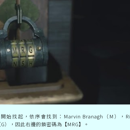
，依序會找到：Marvin Branagh（M），Ri
cott（G），因此右邊的鎖密碼為【MRG】。