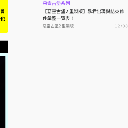
惡靈古堡系列
裡會
【惡靈古堡2 重製版】暴君出現與結束條
件彙整一覽表！
我也
惡靈古堡2 重製版
12/0