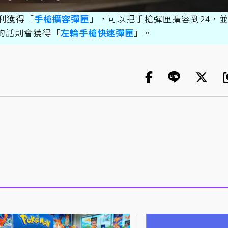
利獲得「
手槍擴容彈匣
」，可以把手槍彈匣擴容到24，
的話則會獲得「
左輪手槍快速彈匣
」。