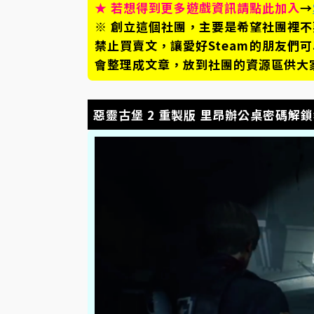
★ 若想得到更多遊戲資訊請點此加入
→
※ 創立這個社團，主要是希望社團裡
禁止買賣文，讓愛好Steam的朋友們
會整理成文章，放到社團的資源區供大
惡靈古堡 2 重製版 里昂辦公桌密碼解