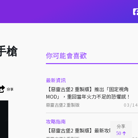
手槍
你可能會喜歡
最新資訊
【惡靈古堡2 重製版】推出「固定視角
分享
MOD」，重回當年火力不足的恐懼感！
惡靈古堡2 重製版
03/1
攻略指南
分享
【惡靈古堡2 重製版】最新攻略彙整！
50