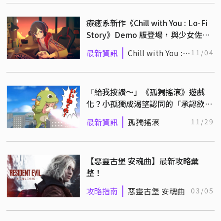
療癒系新作《Chill with You : Lo-Fi
Story》Demo 版登場，與少女佐奈
共度專注時光
最新資訊
Chill with You :
11/04
Lo-Fi Story
「給我按讚～」《孤獨搖滾》遊戲
化？小孤獨成渴望認同的「承認欲求
怪獸」
最新資訊
孤獨搖滾
11/29
【惡靈古堡 安魂曲】最新攻略彙
整！
攻略指南
惡靈古堡 安魂曲
03/05