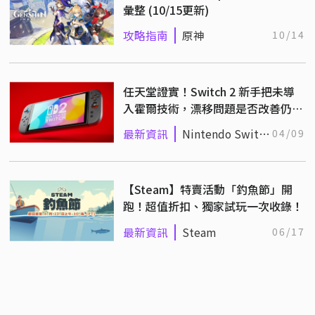
彙整 (10/15更新)
攻略指南
原神
10/14
任天堂證實！Switch 2 新手把未導
入霍爾技術，漂移問題是否改善仍待
實機驗證！
最新資訊
Nintendo Switch
04/09
2
【Steam】特賣活動「釣魚節」開
跑！超值折扣、獨家試玩一次收錄！
最新資訊
Steam
06/17