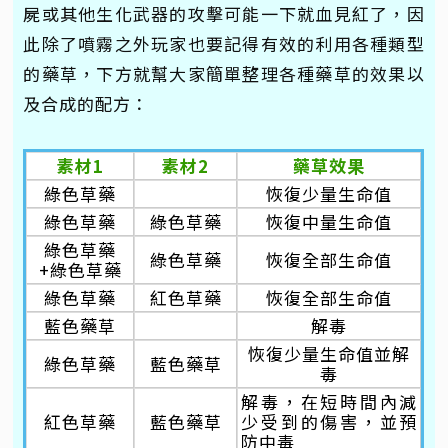
屍或其他生化武器的攻擊可能一下就血見紅了，因
此除了噴霧之外玩家也要記得有效的利用各種類型
的藥草，下方就幫大家簡單整理各種藥草的效果以
及合成的配方：
素材1
素材2
藥草效果
綠色草藥
恢復少量生命值
綠色草藥
綠色草藥
恢復中量生命值
綠色草藥
綠色草藥
恢復全部生命值
+綠色草藥
綠色草藥
紅色草藥
恢復全部生命值
藍色藥草
解毒
恢復少量生命值並解
綠色草藥
藍色藥草
毒
解毒，在短時間內減
紅色草藥
藍色藥草
少受到的傷害，並預
防中毒