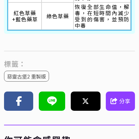
恢復全部生命值，解
紅色草藥
毒，在短時間內減少
綠色草藥
+藍色藥草
受到的傷害，並預防
中毒
標籤：
惡靈古堡2 重製版
分享