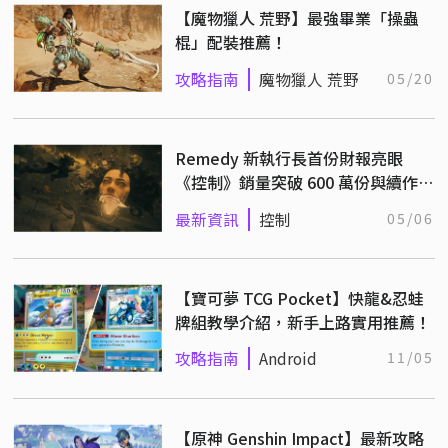
【魔物獵人 荒野】最強畢業「操蟲
棍」配裝推薦！
攻略指南
魔物獵人 荒野
05/20
Remedy 新執行長首份財報亮眼
《控制》銷量突破 600 萬份與續作正
式進入測試階段！
最新資訊
控制
05/06
【寶可夢 TCG Pocket】快龍&忍蛙
牌組教學介紹，新手上路實用推薦！
攻略指南
Android
11/05
【原神 Genshin Impact】最新攻略