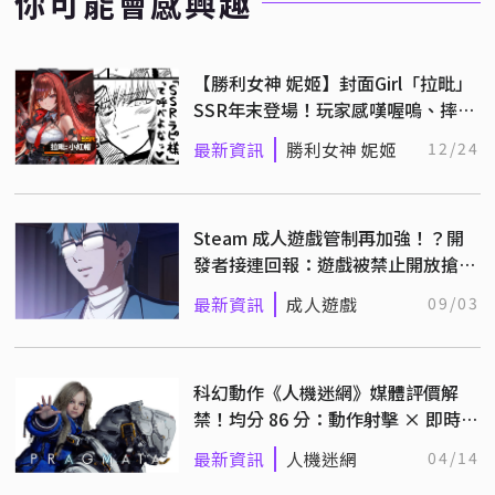
你可能會感興趣
【勝利女神 妮姬】封面Girl「拉毗」
SSR年末登場！玩家感嘆喔嗚、摔手
機等梗圖不能用了
最新資訊
勝利女神 妮姬
12/24
Steam 成人遊戲管制再加強！？開
發者接連回報：遊戲被禁止開放搶先
體驗
最新資訊
成人遊戲
09/03
科幻動作《人機迷網》媒體評價解
禁！均分 86 分：動作射擊 × 即時解
謎打造嶄新體驗
最新資訊
人機迷網
04/14