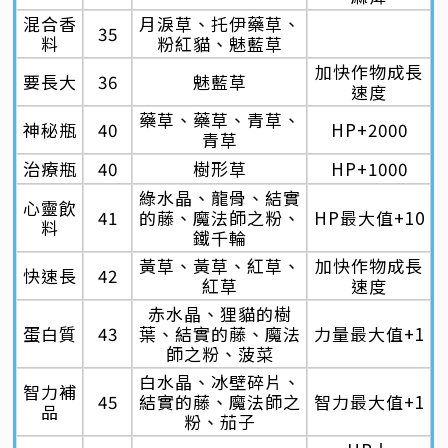
混合香
月淚草、托伊藥草、
35
料
粉紅貓、魅藍草
加快作物成長
要長大
36
魅藍草
速度
藥草、藥草、青草、
神秘瓶
40
HP+2000
青草
治療瓶
40
樹形草
HP+1000
綠水晶、龍骨、結實
心靈飲
41
的藤、魔法師之粉、
HP最大值+10
料
鐵千輪
黃草、黃草、紅草、
加快作物成長
快速長
42
紅草
速度
赤水晶、狸貓的樹
蛋白質
43
葉、結實的藤、魔法
力量最大值+1
師之粉、菠菜
白水晶、冰壁碎片、
智力補
45
結實的藤、魔法師之
智力最大值+1
品
粉、茄子