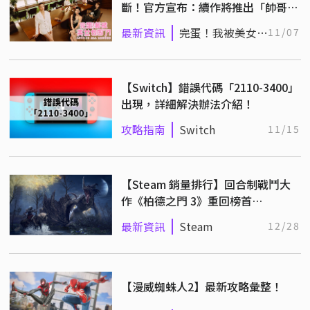
斷！官方宣布：續作將推出「帥哥包
圍」！
最新資訊
完蛋！我被美女包
11/07
圍了！
【Switch】錯誤代碼「2110-3400」
出現，詳細解決辦法介紹！
攻略指南
Switch
11/15
【Steam 銷量排行】回合制戰鬥大
作《柏德之門 3》重回榜首
（12/19~12/26）
最新資訊
Steam
12/28
【漫威蜘蛛人2】最新攻略彙整！