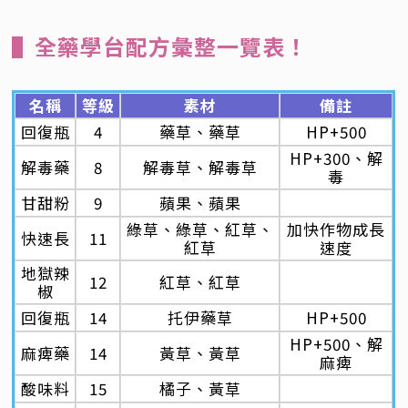
▌全藥學台配方彙整一覽表！
名稱
等級
素材
備註
回復瓶
4
藥草、藥草
HP+500
HP+300、解
解毒藥
8
解毒草、解毒草
毒
甘甜粉
9
蘋果、蘋果
綠草、綠草、紅草、
加快作物成長
快速長
11
紅草
速度
地獄辣
12
紅草、紅草
椒
回復瓶
14
托伊藥草
HP+500
HP+500、解
麻痺藥
14
黃草、黃草
麻痺
酸味料
15
橘子、黃草