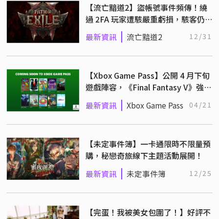
【流亡黯道2】盜帳號事件頻傳！繞
過 2FA 玩家遭駭嚴重虧損，駭客仍
未受制裁
最新資訊
流亡黯道2
12/31
【Xbox Game Pass】公開 4 月下旬
遊戲陣容，《Final Fantasy V》強勢
登場
最新資訊
Xbox Game Pass
04/21
【未定事件簿】一卡通限時不限量預
購，秘戀奇旅線下主題活動展開！
最新資訊
未定事件簿
12/25
【完蛋！我被美女包圍了！】好評不