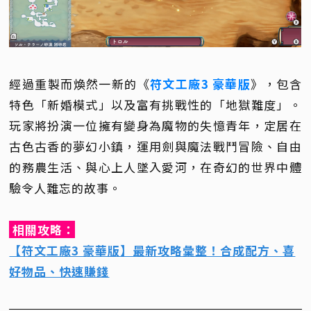
經過重製而煥然一新的《
符文工廠3 豪華版
》，包含
特色「新婚模式」以及富有挑戰性的「地獄難度」。
玩家將扮演一位擁有變身為魔物的失憶青年，定居在
古色古香的夢幻小鎮，運用劍與魔法戰鬥冒險、自由
的務農生活、與心上人墜入愛河，在奇幻的世界中體
驗令人難忘的故事。
相關攻略：
【符文工廠3 豪華版】最新攻略彙整！合成配方、喜
好物品、快速賺錢