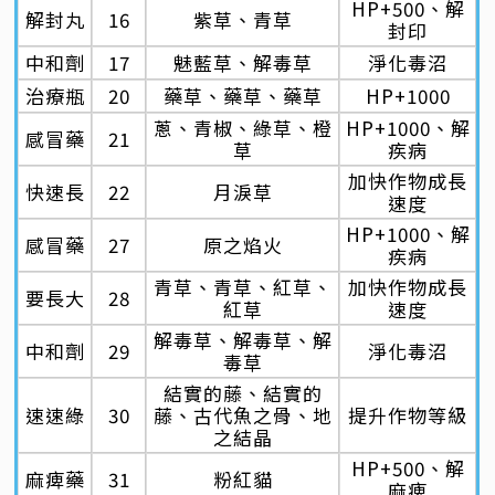
HP+500、解
解封丸
16
紫草、青草
封印
中和劑
17
魅藍草、解毒草
淨化毒沼
治療瓶
20
藥草、藥草、藥草
HP+1000
蔥、青椒、綠草、橙
HP+1000、解
感冒藥
21
草
疾病
加快作物成長
快速長
22
月淚草
速度
HP+1000、解
感冒藥
27
原之焰火
疾病
青草、青草、紅草、
加快作物成長
要長大
28
紅草
速度
解毒草、解毒草、解
中和劑
29
淨化毒沼
毒草
結實的藤、結實的
速速綠
30
藤、古代魚之骨、地
提升作物等級
之結晶
HP+500、解
麻痺藥
31
粉紅貓
麻痺