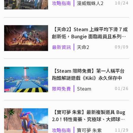
攻略指南
漫威蜘蛛人2
10/24
【天命2】Steam 上線平均下滑 7 成
創新低，Bungie 面臨裁員且系列作
品進度落後！
最新資訊
天命2
09/09
【Steam 限時免費】第一人稱平台
跑酷解謎遊戲《Kiki》永久保存中
限時免費
Steam
01/26
【寶可夢 朱紫】最新複製道具 Bug
2.0！特性膏藥、究極球、大師球無
限複製不是問題！
攻略指南
寶可夢 朱紫
11/29