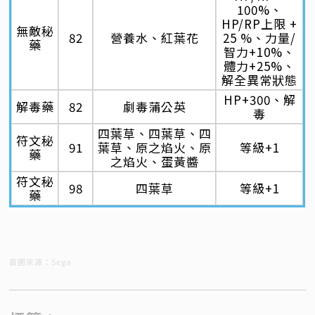
100%、
HP/RP上限 +
無敵秘
82
營養水、紅葉花
25 %、力量/
藥
智力+10%、
體力+25%、
解全異常狀態
HP+300、解
解毒藥
82
劇毒蒲公英
毒
四葉草、四葉草、四
符文秘
91
葉草、原之焰火、原
等級+1
藥
之焰火、蛋黃醬
符文秘
98
四葉草
等級+1
藥
首圖來源：Sega