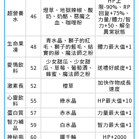
HP上
限-90%、RP
燈草、地獄辣椒、酸
超營養
回复+75%、
46
奶、奶酪、惡魔之
水
力量/體力/智
血、咖哩粉
力+50、解全
異常狀態
青水晶、獅子的紅
生命果
48
毛、獅子的藍毛、結
體力最大值+1
凍
實的藤、魔法師之粉
少女甜瓜、少女甜
愛情飲
52
瓜、草莓、葡萄酒、
送禮好感度+1
料
蜂蜜、魔法師之粉
加快作物成長
激素長
52
櫻草
速度
心靈飲
55
綠水晶
HP最大值+10
料
蛋白質
57
赤水晶
力量最大值+1
智力補
59
白水晶
智力最大值+1
品
神秘瓶
60
鐵千輪
HP+2000