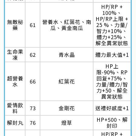
HP/RP +
100%、
HP/RP上限 +
無敵秘
營養水、紅葉花、南
61
25 %、力量/
藥
瓜、黃金南瓜
智力+10%、
體力+25%、
解全異常狀態
生命果
62
青水晶
體力最大值+1
凍
HP上
限-90%、RP
超營養
回复+75%、
66
紅葉花
水
力量/體力/智
力+50、解全
異常狀態
愛情飲
73
金剛花
送禮好感度+1
料
HP+500、解
解封丸
76
燈草
封印
HP/RP +