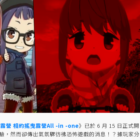
露營 相約搖曳露營All -in -one
》已於 6 月 15 日正式開
露營體驗，然而卻傳出氣氛驟彷彿恐怖遊戲的消息！？據玩家