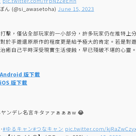
ン
pic.twitter.com/fFpNzZeEHn
ぼん (@si_awasetoha)
June 15, 2023
的打擊，僅佔全部玩家的一小部分，許多玩家仍在推特上
，對於手遊還原原作的程度更是給予極大的肯定。若是對
，治癒自己平時深受現實生活侵蝕，早已殘破不堪的心靈
Android 版下載
iOS 版下載
ヤンデレ名言キタァァぁぁぁw 😂
…
#ゆるキャン
#つなキャン
pic.twitter.com/kjRaZwCzy