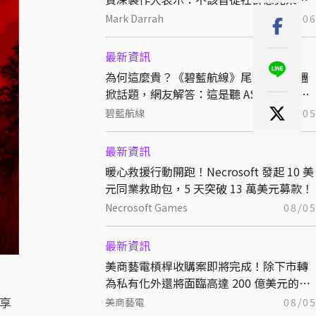
定開發方向
Mark Darrah
08/0
最新資訊
為何這麼貴？《碧藍航線》尾張辣妹飯糰
掀話題，網友解答：這是聽 ASMR 長大的
特別稻米
碧藍航線
08/0
最新資訊
暖心救援行動開跑！Necrosoft 發起 10 美
元同業救助包，5 天突破 13 萬美元募款！
Necrosoft Games
08/0
最新資訊
美商藝電槓桿收購案即將完成！除下市轉
為私有化外還將面臨高達 200 億美元的債
務！
分享
美商藝電
08/0