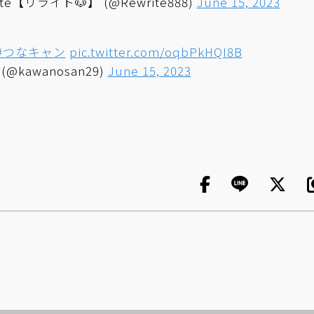
【リライト🐶】 (@Rewrite888)
June 15, 2023
#つなキャン
pic.twitter.com/oqbPkHQI8B
(@kawanosan29)
June 15, 2023