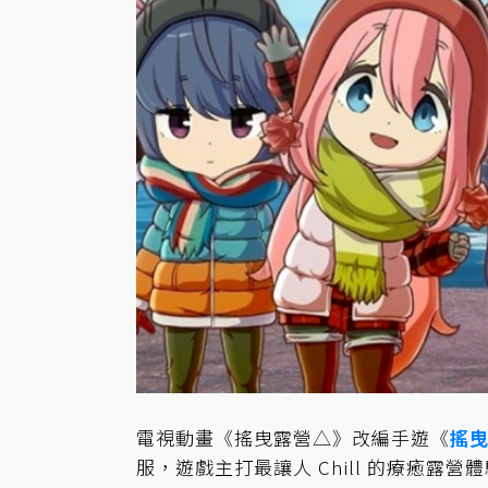
電視動畫《搖曳露營△》改編手遊《
搖曳
服，遊戲主打最讓人 Chill 的療癒