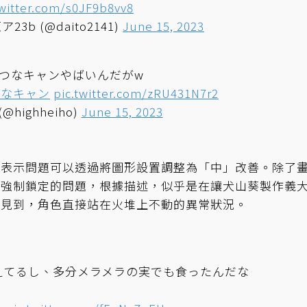
twitter.com/s0JF9b8vv8
ア23b (@daito2141)
June 15, 2023
つなキャンやばいんだがw
つなキャン
pic.twitter.com/zRU431N7r2
@highheiho)
June 15, 2023
家表示問題可以透過將圖形設置調整為「中」改善。除了
被強制鎖定的問題，根據描述，似乎是在讓犬山葵製作義
片見到，角色直接站在火堆上不動的異常狀況。
えてるし、多分メラメラの実でも食ったんだな