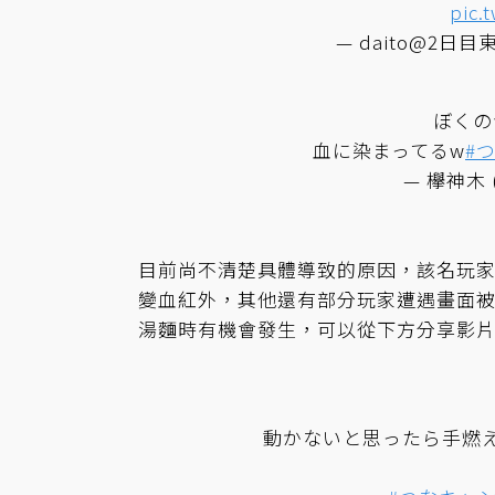
pic.
— daito@2日目東
ぼくの
血に染まってるw
#
— 欅神木 (
目前尚不清楚具體導致的原因，該名玩
變血紅外，其他還有部分玩家遭遇畫面
湯麵時有機會發生，可以從下方分享影
動かないと思ったら手燃