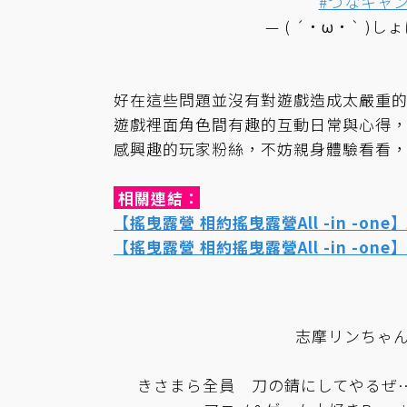
#つなキャ
— ( ´•ω•` )しょ
好在這些問題並沒有對遊戲造成太嚴重
遊戲裡面角色間有趣的互動日常與心得
感興趣的玩家粉絲，不妨親身體驗看看
相關連結：
【搖曳露營 相約搖曳露營All -in -one】
【搖曳露營 相約搖曳露營All -in -one】
志摩リンちゃん
きさまら全員 刀の錆にしてやるぜ