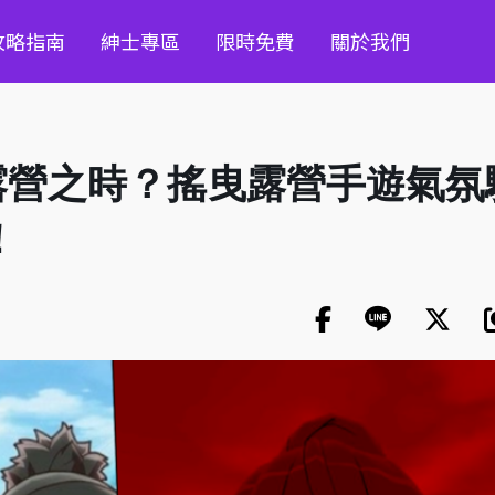
攻略指南
紳士專區
限時免費
關於我們
露營之時？搖曳露營手遊氣氛
！