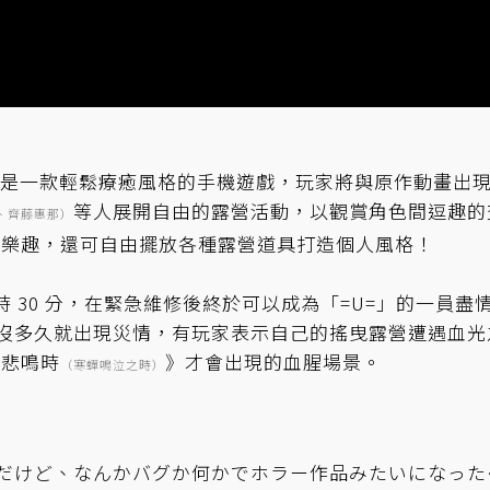
是一款輕鬆療癒風格的手機遊戲，玩家將與原作動畫出
等人展開自由的露營活動，以觀賞角色間逗趣的
、齊藤惠那）
為樂趣，還可自由擺放各種露營道具打造個人風格！
 2 小時 30 分，在緊急維修後終於可以成為「=U=」的一員盡
開服後沒多久就出現災情，有玩家表示自己的搖曳露營遭遇血光
蟬悲鳴時
》才會出現的血腥場景。
（寒蟬鳴泣之時）
だけど、なんかバグか何かでホラー作品みたいになった