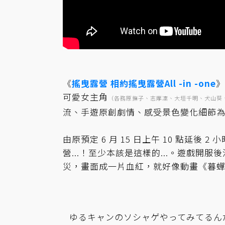
《
搖曳露營 相約搖曳露營All -in -one
》
可愛女主角
（各務原撫子、志摩凜、大垣千明、犬山葵
流、手遊原創劇情、感受景色變化細節
由原預定 6 月 15 日上午 10 點延後
營...！至少本該是這樣的...。遊戲
災，畫面成一片血紅，就好像動畫《暮
ゆるキャンのソシャゲやってみてるん