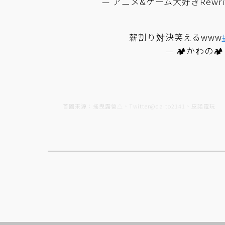
— アニメ&ゲーム大好きRewrite
薪割り対決笑えるwww
— 🏕かわの🏕 
首圖來源：搖曳露營△、Twitter@daito2141、皮諾電玩