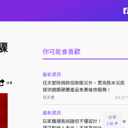
驟
你可能會喜歡
最新資訊
任天堂除捐款協助賑災外，更為熊本災民
分享
提供遊戲硬體產品免費維修服務！
任天堂
08/0
最新資訊
分享
玩家雖擅長挑錯但不懂設計！前 BioWare
136
資深製作人表示：不該盲從社群意見來決