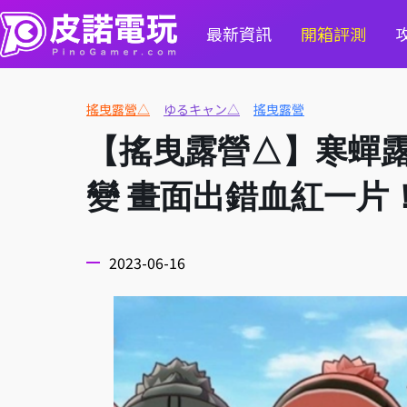
最新資訊
開箱評測
搖曳露營△
ゆるキャン△
搖曳露營
【搖曳露營△】寒蟬
變 畫面出錯血紅一片
2023-06-16