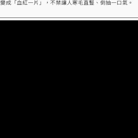
而變成「血紅一片」，不禁讓人寒毛直豎、倒抽一口氣。