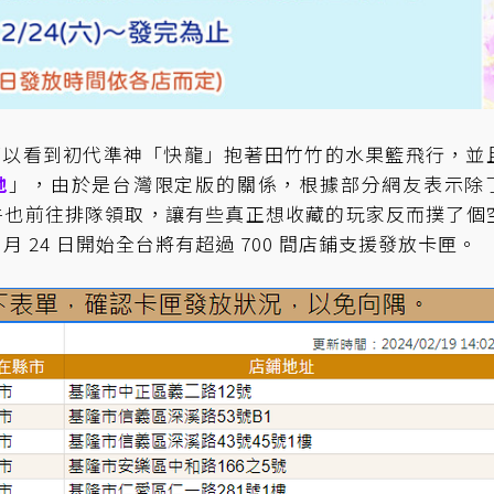
可愛，可以看到初代準神「快龍」抱著田竹竹的水果籃飛行，並
地
」，由於是台灣限定版的關係，根據部分網友表示除
牛也前往排隊領取，讓有些真正想收藏的玩家反而撲了個
月 24 日開始全台將有超過 700 間店鋪支援發放卡匣。