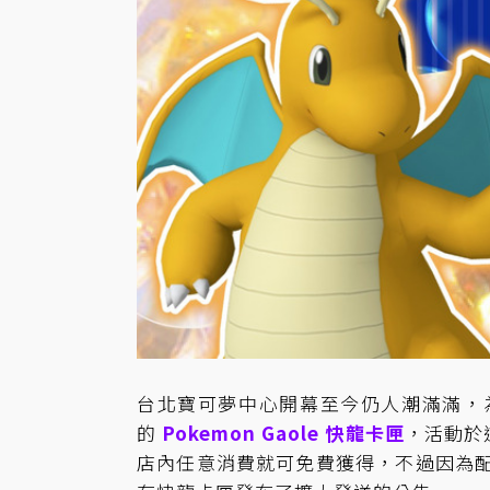
台北寶可夢中心開幕至今仍人潮滿滿，
的
Pokemon Gaole 快龍卡匣
，活動於
店內任意消費就可免費獲得，不過因為