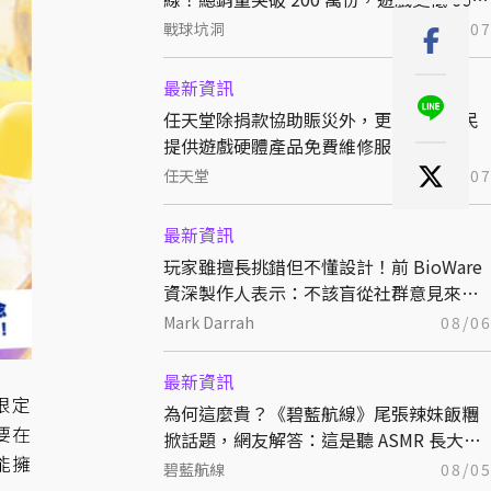
折熱銷中
戰球坑洞
08/0
最新資訊
任天堂除捐款協助賑災外，更為熊本災民
提供遊戲硬體產品免費維修服務！
任天堂
08/0
最新資訊
玩家雖擅長挑錯但不懂設計！前 BioWare
資深製作人表示：不該盲從社群意見來決
定開發方向
Mark Darrah
08/0
最新資訊
限定
為何這麼貴？《碧藍航線》尾張辣妹飯糰
要在
掀話題，網友解答：這是聽 ASMR 長大的
能擁
特別稻米
碧藍航線
08/0