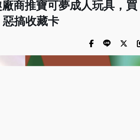
趣廠商推寶可夢成人玩具，買
G 惡搞收藏卡