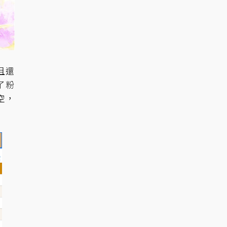
且還
了粉
空，