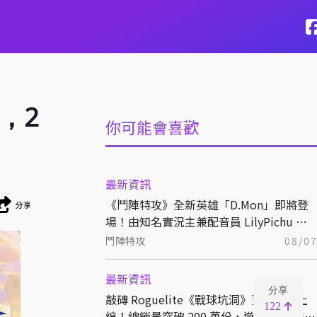
，2
你可能會喜歡
最新資訊
《鬥陣特攻》全新英雄「D.Mon」即將登
分享
場！由知名實況主兼配音員 LilyPichu 跨
界獻聲演出！
鬥陣特攻
08/0
最新資訊
分享
敲磚 Roguelite《戰球坑洞》更新免費上
122
線！總銷量突破 200 萬份，遊戲史低 66