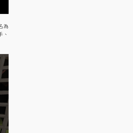
名為
手、