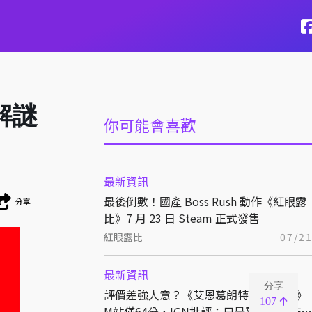
作解謎
你可能會喜歡
最新資訊
最後倒數！國產 Boss Rush 動作《紅眼露
分享
比》7 月 23 日 Steam 正式發售
紅眼露比
07/2
最新資訊
分享
評價差強人意？《艾恩葛朗特 迴盪新聲》
107
M站僅64分，IGN批評：只是平庸的動作