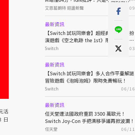
RPG
艾恩葛朗特 迴盪新聲
07/0
最新資訊
【Switch 試玩同樂會】超經典日式角色扮
演遊戲《空之軌跡 the 1st》限時免費暢
玩！
Switch
07/0
最新資訊
【Switch 試玩同樂會】多人合作平臺解謎
冒險遊戲《泡姆泡姆》限時免費暢玩！
Switch
06/1
最新資訊
試玩活
任天堂遭法國政府重罰 3500 萬歐元！
3 日
Switch Joy-Con 手把漂移爭議再掀波瀾！
任天堂
06/1