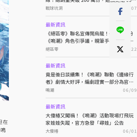
折熱銷中
戰球坑洞
08/0
最新資訊
《絕區零》聯名宣傳鬧烏龍！Coser 誤扮
《鳴潮》角色引爭議，親筆手寫道歉信致
歉
絕區零
07/2
最新資訊
竟是後日談續集！《鳴潮》聯動《邊緣行
者》劇情大好評，編劇證實一部分為官方
設定
鳴潮
06/0
最新資訊
大傻椿又闖禍！《鳴潮》活動現場打飛玩
但在
家娃娃失蹤，官方急發「尋娃」公告
共鳴
大傻椿
06/0