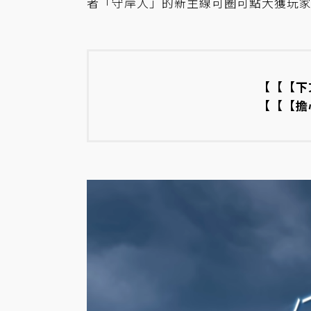
者「守岸人」的新主線可圈可點大獲玩
【【【下
【【【擔