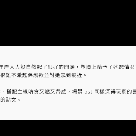
香的守岸人人設自然起了很好的開頭，塑造上給予了她悲情女
家很難不激起保護欲並對她感到親近。
作，搭配主線啃食又燃又帶感，場景 ost 同樣深得玩家的
定的貼文。