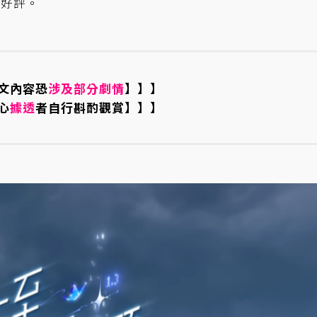
家好評。
文內容恐
涉及部分劇情
】】】
心
據透
者自行斟酌觀賞】】】