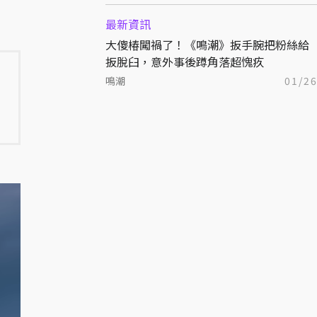
最新資訊
大傻椿闖禍了！《鳴潮》扳手腕把粉絲給
扳脫臼，意外事後蹲角落超愧疚
鳴潮
01/2