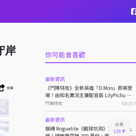
守岸
你可能會喜歡
最新資訊
《鬥陣特攻》全新英雄「D.Mon」即將登
分享
場！由知名實況主兼配音員 LilyPichu 跨
界獻聲演出！
鬥陣特攻
08/0
最新資訊
分享
敲磚 Roguelite《戰球坑洞》更新免費上
129
線！總銷量突破 200 萬份，遊戲史低 66