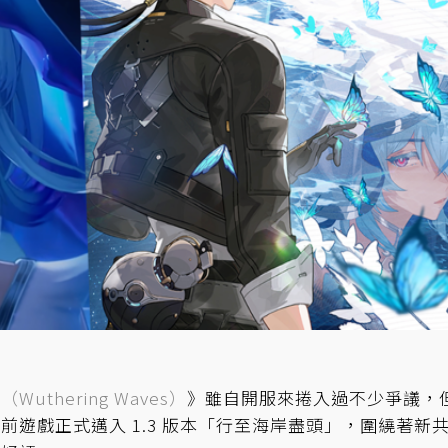
潮
（Wuthering Waves）
》雖自開服來捲入過不少爭議，
遊戲正式邁入 1.3 版本「行至海岸盡頭」，圍繞著新