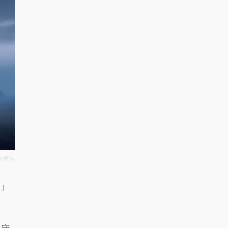
官方頻道
岸」
，守