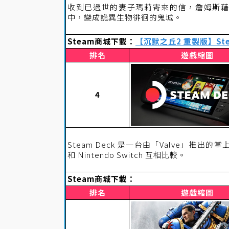
收到已過世的妻子瑪莉寄來的信，詹姆斯藉
中，變成詭異生物徘徊的鬼城。
Steam商城下載：
【沉默之丘2 重製版】St
排名
遊戲縮圖
4
Steam Deck 是一台由「Valve」推出的
和 Nintendo Switch 互相比較。
Steam商城下載：
排名
遊戲縮圖