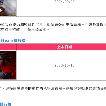
2024/09/09
憑藉致命能力和毀滅性武器，消滅頑強的泰倫蟲群。在這款壯闊
式中聯手抗敵，守護人類帝國。
Steam 排行榜
上市日期
2023/10/18
戰鬥，迎接這場終極的動作角色扮演冒險。體驗好評如潮的劇情任
 排行榜