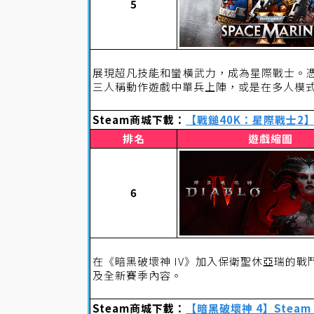
5
展現超凡技能和蠻橫武力，成為星際戰士。
三人稱動作遊戲中單兵上陣，或是在多人模
Steam商城下載：
【戰鎚40K：星際戰士2】
排名
遊戲縮圖
6
在《暗黑破壞神 IV》加入保衛聖休亞瑞的
及全新賽季內容。
Steam商城下載：
【暗黑破壞神 4】Steam