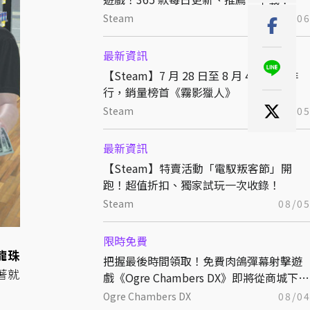
Steam
08/0
最新資訊
【Steam】7 月 28 日至 8 月 4 日銷售排
行，銷量榜首《霧影獵人》
Steam
08/0
最新資訊
【Steam】特賣活動「電馭叛客節」開
跑！超值折扣、獨家試玩一次收錄！
Steam
08/0
限時免費
龍珠
把握最後時間領取！免費肉鴿彈幕射擊遊
著就
戲《Ogre Chambers DX》即將從商城下
架！
Ogre Chambers DX
08/0