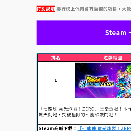
特別說明
排行榜上偶爾會有重複的項目，大
Stea
排名
遊戲縮圖
1
「七龍珠 電光炸裂！ZERO」堂堂登場！
驚天動地，突破極限的七龍珠戰鬥吧！
Steam商城下載：
【七龍珠 電光炸裂！ZER