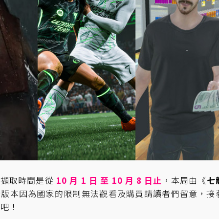
，擷取時間是從
10
月 1 日 至 10 月 8 日止
，本周由《
七
些版本因為國家的限制無法觀看及購買請讀者們留意，接
戲吧！