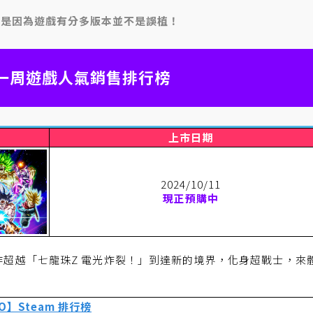
致是因為遊戲有分多版本並不是誤植！
m 一周遊戲人氣銷售排行榜
上市日期
2024/10/11
現正預購中
本作超越「七龍珠Z 電光炸裂！」到達新的境界，化身超戰士，來
O】Steam 排行榜