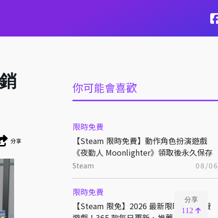
，銷
你可能會喜歡
限時免費
【Steam 限時免費】動作角色扮演遊戲
分享
《夜勤人 Moonlighter》領取後永久保存
Steam
08/0
限時免費
分享
【Steam 限免】2026 最新限時優惠免費
112
遊戲！365 款每日更新、推薦、下載！