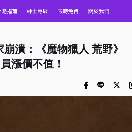
攻略指南
紳士專區
限時免費
關於我們
 玩家崩潰：《魔物獵人 荒野》
會員漲價不值！