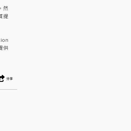
。然
質提
ion
提供
分享