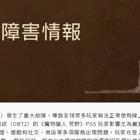
ork（PSN）發生了重大故障，導致全球眾多玩家無法正常使用線
（OBT2）的《魔物獵人 荒野》PS5 玩家影響尤為嚴
管理、遊戲和社交、商店等多項服務出現問題，玩家在登