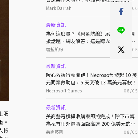
定開發方向
Mark Darrah
08/0
最新資訊
為何這麼貴？《碧藍航線》尾張辣妹飯糰
掀話題，網友解答：這是聽 ASMR 長大的
特別稻米
碧藍航線
08/0
最新資訊
暖心救援行動開跑！Necrosoft 發起 10 美
元同業救助包，5 天突破 13 萬美元募款！
Necrosoft Games
08/0
最新資訊
上服
美商藝電槓桿收購案即將完成！除下市轉
重。
為私有化外還將面臨高達 200 億美元的債
入帳
務！
美商藝電
08/0