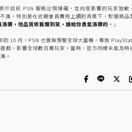
示目前 PSN 服務出現障礙，並向受影響的玩家致歉
表示不滿，特別是在近期會員費用上調的背景下，對服務品
員漲價，但品質依舊爛到笑，誰給你勇氣漲價的
。」
10 月，PSN 也曾無預警全球大當機，導致 PlayStat
法在線上遊玩遊戲，影響全球數百萬玩家。當時，官方同樣未能及時
不滿。