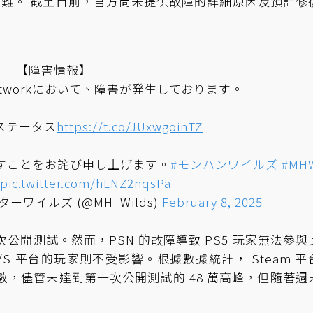
難。 截至目前，官方尚未提供故障的詳細原因及預計修
【障害情報】
n™Networkにおいて、障害が発生しております。
ステータス
https://t.co/JUxwgoinTZ
すことをお詫び申し上げます。
#モンハンワイルズ
#MH
pic.twitter.com/hLNZ2nqsPa
ワイルズ (@MH_Wilds)
February 8, 2025
二次公開測試。然而，PSN 的故障導致 PS5 玩家無法參與
s X/S 平台的玩家則不受影響。根據數據統計， Steam 
線人數，儘管未達到第一次公開測試的 48 萬高峰，但隨著週