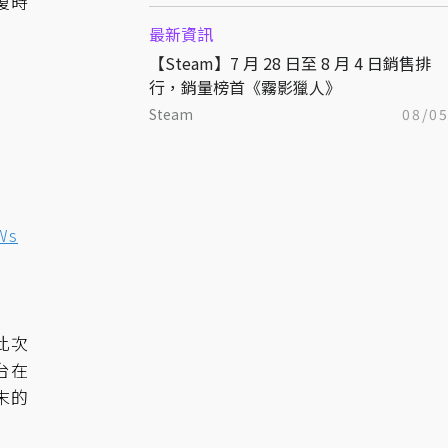
復時
最新資訊
【Steam】7 月 28 日至 8 月 4 日銷售排
行，銷量榜首《霧影獵人》
Steam
08/0
Ws
此次
平台在
末的