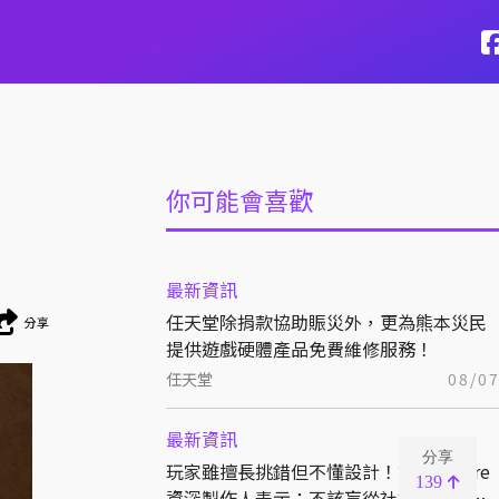
你可能會喜歡
最新資訊
任天堂除捐款協助賑災外，更為熊本災民
分享
提供遊戲硬體產品免費維修服務！
任天堂
08/0
最新資訊
分享
玩家雖擅長挑錯但不懂設計！前 BioWare
139
資深製作人表示：不該盲從社群意見來決