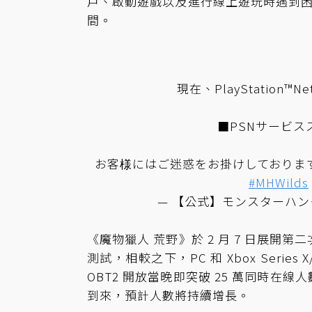
戶、啟動遊戲以及進行線上遊玩時遇到困
間。
現在、PlayStatio
■PSNサービス
お客様にはご迷惑をお掛けしておりま
#MHWilds
— 【公式】モンスターハンター
《魔物獵人 荒野》於 2 月 7 日展開第
測試，相較之下，PC 和 Xbox Serie
OBT2 開放當晚即突破 25 萬同時在
到來，預計人數將持續增長。