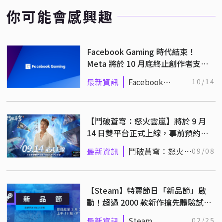
你可能會感興趣
Facebook Gaming 時代結束！
Meta 將於 10 月底終止創作者支
援，2026 年正式停運
最新資訊
Facebook
10/14
Gaming
【鬥破蒼穹：怒火雲嵐】將於 9 月
14 日雙平台正式上線，事前預約已
突破 60 萬！
最新資訊
鬥破蒼穹：怒火雲
09/08
嵐
【Steam】特賣節日「新品節」啟
動！超過 2000 款新作搶先體驗試
玩！
最新資訊
Steam
02/25