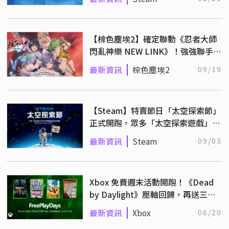
【棕色塵埃2】確定聯動《忍者大師
閃亂神樂 NEW LINK》！強強聯手祖
傳爆衣少不了
最新資訊
棕色塵埃2
09/19
【Steam】特賣節日「太空探索節」
正式開跑，眾多「太空探索遊戲」推
出超佛優惠！
最新資訊
Steam
09/03
Xbox 免費週末活動開跑！《Dead
by Daylight》壓軸回歸，再送三款
佳作限時試玩！
最新資訊
Xbox
06/20