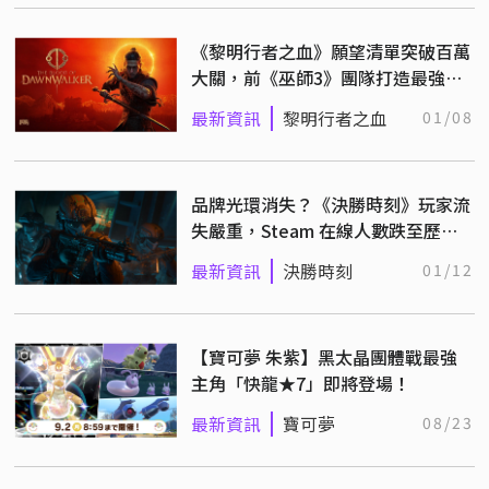
《黎明行者之血》願望清單突破百萬
大關，前《巫師3》團隊打造最強暗
黑幻想 RPG 新作
最新資訊
黎明行者之血
01/08
品牌光環消失？《決勝時刻》玩家流
失嚴重，Steam 在線人數跌至歷史
新低！
最新資訊
決勝時刻
01/12
【寶可夢 朱紫】黑太晶團體戰最強
主角「快龍★7」即將登場！
最新資訊
寶可夢
08/23