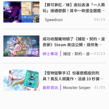
【寶可夢紅／綠】高玩表演「一人兩
玩」速通遊戲！其中一款還全圖鑑達
成！？
Speedrun
08/15
成功收服魔物娘了《捕捉·契約·波
奇夢》Steam 商店公開，提供免費
成人內容 DLC 下載！
紳士專區
捕捉·契約·波奇
03/23
夢
【怪物狙擊手3】包著遊戲皮的刑
具？真反人類糞作，活過 10 秒算你
厲害！
最新資訊
Monster Sniper
01/05