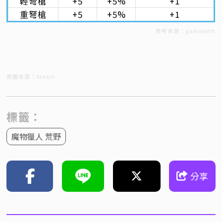
輕弩槍
+5
+5%
+1
重弩槍
+5
+5%
+1
參考來源：gamewith
首圖來源：Steam
標籤：
魔物獵人 荒野
分享