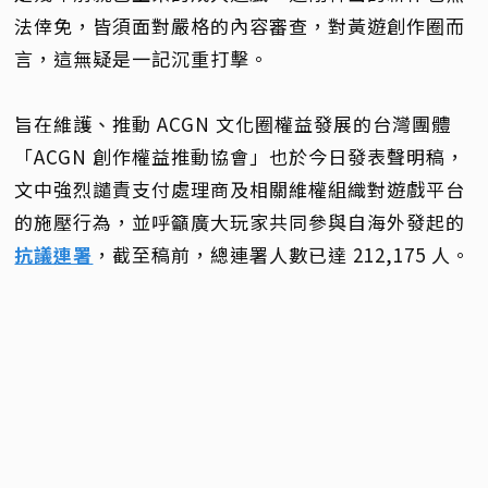
法倖免，皆須面對嚴格的內容審查，對黃遊創作圈而
言，這無疑是一記沉重打擊。
旨在維護、推動 ACGN 文化圈權益發展的台灣團體
「ACGN 創作權益推動協會」也於今日發表聲明稿，
文中強烈譴責支付處理商及相關維權組織對遊戲平台
的施壓行為，並呼籲廣大玩家共同參與自海外發起的
抗議連署
，截至稿前，總連署人數已達 212,175 人。