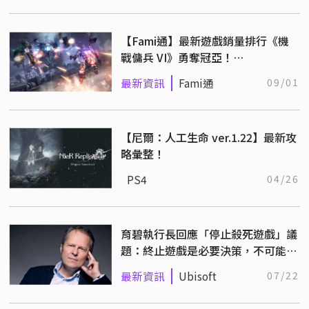
【Fami通】最新遊戲銷量排行《機
戰傭兵 VI》勇奪冠亞！
（8/21~8/27）
最新資訊
Fami通
09/01
【尼爾：人工生命 ver.1.22】最新攻
略彙整！
PS4
04/26
育碧執行長回應「停止殺死遊戲」議
題：終止遊戲是必要決策，不可能提
供永續支援！
最新資訊
Ubisoft
07/22