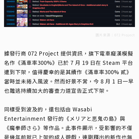
圖片來源：072 Project
據發行商 072 Project 提供資訊，旗下電車癡漢模擬
名作《滿車率300%》已於 7 月 19 日在 Steam 平台
遭到下架，值得慶幸的是其續作《滿車率300% 貳》
當時並未捲入風波。然而好景不常，今 8 月 1 日一早
也難逃持續加大的審查力道宣告正式下架。
同樣受到波及的，還包括由 Wasabi
Entertainment 發行的《メリアと悪鬼の島》與
《魔拳師さら》等作品。此事件顯示，受影響的不僅
是幾年前就已上架的成人遊戲，連剛釋出的新作也無