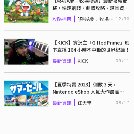
【哆啦A夢：牧場物語】最新攻略彙
整，快速刷錢、劇情攻略、道具資
料！
攻略指南
哆啦A夢：牧場物
12/30
語
【KICK】實況主「GiftedPrime」創
下直播 164 小時不中斷的世界紀錄！
最新資訊
KICK
09/11
【夏季特賣 2023】倒數 3 天，
Nintendo eShop 人氣大作最高
50% 折扣優惠！
最新資訊
任天堂
08/17