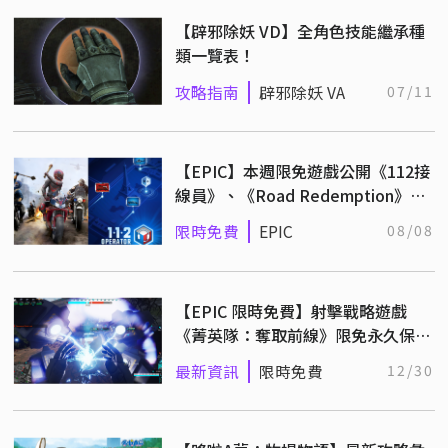
【辟邪除妖 VD】全角色技能繼承種
類一覽表！
攻略指南
辟邪除妖 VA
07/11
【EPIC】本週限免遊戲公開《112接
線員》、《Road Redemption》領
取後永久收藏！
限時免費
EPIC
08/08
【EPIC 限時免費】射擊戰略遊戲
《菁英隊：奪取前線》限免永久保
存！
最新資訊
限時免費
12/30