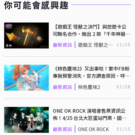
你可能會感興趣
【遊戲王 怪獸之決鬥】與悠遊卡公
司聯名合作，推出 2 款「千年神器」
造型悠遊卡！
最新資訊
遊戲王 怪獸之決
11/25
鬥
《棕色塵埃2》又出事啦！繁中FB粉
專無預警消失，官方調查原因、呼籲
多留意官網及DC
最新資訊
棕色塵埃2
01/28
ONE OK ROCK 演唱會售票資訊公
佈！4/25 台北大巨蛋站門票，國泰
卡友 1/30 搶先預購
最新資訊
ONE OK ROCK
01/15