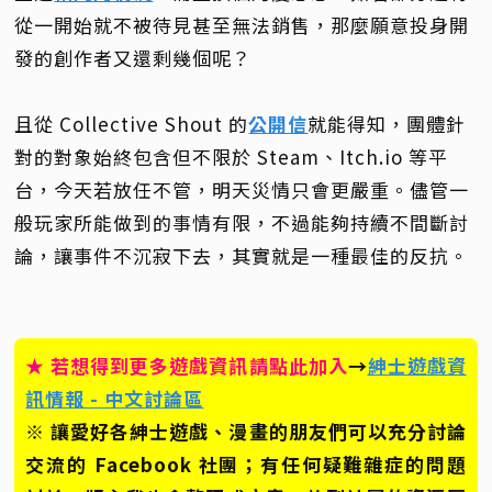
從一開始就不被待見甚至無法銷售，那麼願意投身開
發的創作者又還剩幾個呢？
且從 Collective Shout 的
公開信
就能得知，團體針
對的對象始終包含但不限於 Steam、Itch.io 等平
台，今天若放任不管，明天災情只會更嚴重。儘管一
般玩家所能做到的事情有限，不過能夠持續不間斷討
論，讓事件不沉寂下去，其實就是一種最佳的反抗。
★ 若想得到更多遊戲資訊請點此加入
→
紳士遊戲資
訊情報 - 中文討論區
※ 讓愛好各紳士遊戲、漫畫的朋友們可以充分討論
交流的 Facebook 社團；有任何疑難雜症的問題