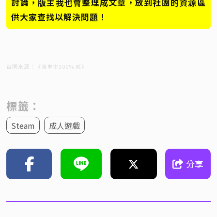
討論，版主我也會整理成文章，放到社團的資源區
供大家查找以解決問題！
首圖來源：《滿車率300% 貳》
標籤：
Steam
成人遊戲
分享