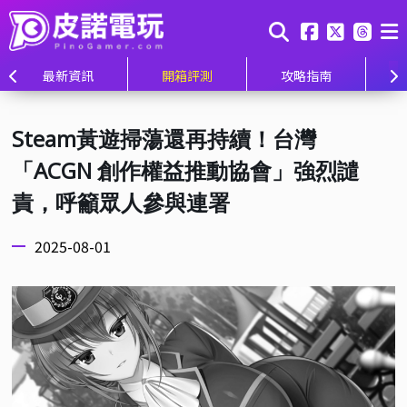
最新資訊
開箱評測
攻略指南
Steam黃遊掃蕩還再持續！台灣
「ACGN 創作權益推動協會」強烈譴
責，呼籲眾人參與連署
2025-08-01