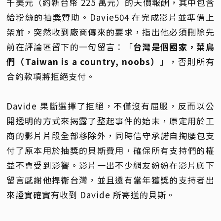
千美元（約新台幣 225 萬元）的天價報酬，其中包含
給粉絲的抽獎贊助。Davie504 在完成影片並準備上
架前，突然收到廠商傳來的要求，指出他必須刪除先
前在評論區留下的一句留言：「
台灣是個國家，菜鳥
們（Taiwan is a country, noobs）
」，否則所有
合約款項將拒絕支付。
Davide 果斷選擇了拒絕，不僅沒有屈服，反而以公
開透明的方式來揭露了整起事件的始末，原定用於工
商的影片片段全部移除外，同時信守承諾自掏腰包支
付了原本用於抽獎的貝斯費用，確保所有支持們的權
益不會受到影響。影片一出不少網友紛紛在影片底下
留言感謝他捍衛台灣，並且還有當年獲獎的支持者出
來證實確實有收到 Davide 所寄送的貝斯。