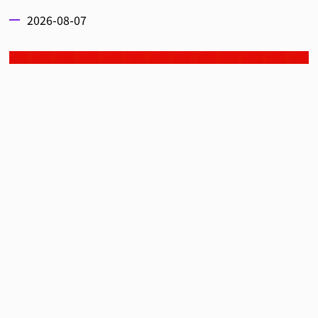
2026-08-07
日本熊本縣近日發生了強烈地震，造成當地許多設施
嚴重毀損與人員傷亡，多達數千名居民被迫撤離至臨
時避難所。而任天堂也在第一時間發布聲明，向所有