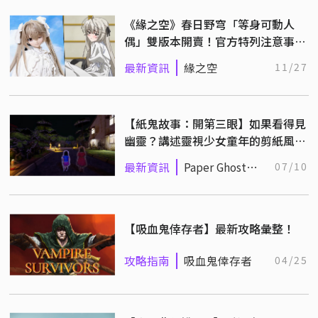
《緣之空》春日野穹「等身可動人
偶」雙版本開賣！官方特列注意事
項，避免粉絲重現玄關之戰
最新資訊
緣之空
11/27
【紙鬼故事：開第三眼】如果看得見
幽靈？講述靈視少女童年的剪紙風恐
怖遊戲登 Steam！
最新資訊
Paper Ghost
07/10
Stories: Third
Eye Open
【吸血鬼倖存者】最新攻略彙整！
攻略指南
吸血鬼倖存者
04/25