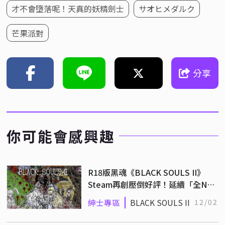
才不會墮落呢！天真的妖精劍士
サオヒメダルク
芒果派對
分享
你可能會感興趣
R18版黑魂《BLACK SOULS II》
Steam再創壓倒好評！延續「全NPC
可殺」設計殘酷程度再提高
紳士專區
BLACK SOULS II
12/02