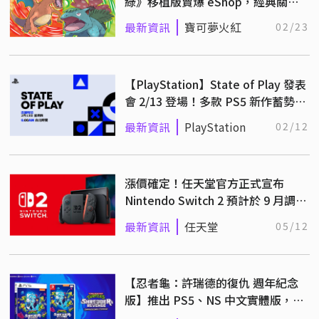
綠》移植版賣爆 eShop，經典關都
冒險再次稱霸銷量排行
最新資訊
寶可夢火紅
02/23
【PlayStation】State of Play 發表
會 2/13 登場！多款 PS5 新作蓄勢待
發！
最新資訊
PlayStation
02/12
漲價確定！任天堂官方正式宣布
Nintendo Switch 2 預計於 9 月調整
售價！
最新資訊
任天堂
05/12
【忍者龜：許瑞德的復仇 週年紀念
版】推出 PS5、NS 中文實體版，本
篇與 DLC 一次擁有！