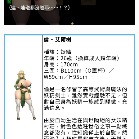
倫・艾爾榭
種族：妖精
年齡：26歲（換算成人類年齡）
身高：170cm
三圍：B110cm（O罩杯）／
W59cm／H95cm
倫是一名修習了高等武術與魔法的
妖精劍士，雖然實戰經驗不足，但
對自己身為妖精一族感到驕傲、充
滿信念。
由於自幼生活在與世隔絕的女妖精
村莊，對色色這種世俗之事一點概
念都沒有，性知識僅止於自慰，然
而踏入人類底層都市之後，天然呆