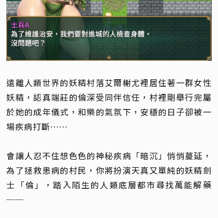
遠離人類世界的妖精村落艾爾榭尤裡居住著一群女性
妖精，認真端莊的倫深受同伴信任，村裡剛舉行完屬
於她的成年儀式，和樂的氣氛下，安穩的日子卻被一
場疾病打斷⋯⋯
會讓人忍不住想色色的神秘疾病「暗沉」悄悄蔓延，
為了拯救患病的村民，你將扮演天真又單純的妖精劍
士「倫」，踏入陌生的人類底層都市尋找萬能解藥
──