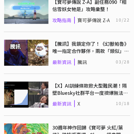
【寶可夢傳說 Z-A】副任務090「相
信雪妖女牠是」攻略彙整！
攻略指南
寶可夢傳說 Z-A
10/22
【騰訊】我鎖定你了！《幻獸帕魯》
唯一指定合作夥伴，兩款「類似」遊
戲開發中
最新資訊
騰訊
03/28
【X】AI訓練條款掀大型難民潮！隔
壁Bluesky社群平台一度擠爆無法登
入
最新資訊
X
10/18
30週年神作回歸《寶可夢 火紅/葉