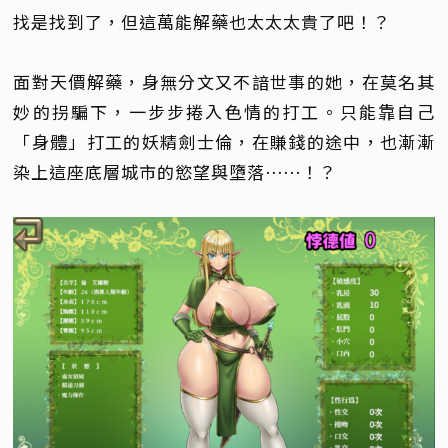
找是找到了，但這萬能解藥也太太太貴了吧！？
面對天價解藥，身無分文又不諳世事的她，在莫名其
妙的拐騙下，一步步捲入色情的打工。只能靠自己
「身體」打工的妖精劍士倫，在賺錢的途中，也漸漸
染上這座底層城市的慾望與墮落⋯⋯！？