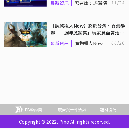
最新資訊
忍者龜：許瑞德的
11/24
復仇
【魔物獵人Now】將於台灣、香港舉
辦「一週年感謝祭」玩家見面會活
動！
最新資訊
魔物獵人Now
08/26
FB粉絲團
廣告與合作洽談
題材投稿
Copyright © 2022, Pino All rights reserved.