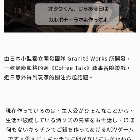
由日本小型獨立開發團隊 Granité Works 所開發，
一款頹廢風格的類《Coffee Talk》敘事冒險遊戲，
近日意外得到玩家的關注掀起話題。
現在作っているのは、主人公がひょんなことから、
生活が破綻している酒クズの先輩をお世話し、ほぼ
何もないキッチンでご飯を作ってあげるADVゲーム
です。例えば、キッチンに卵がないにもかかわら