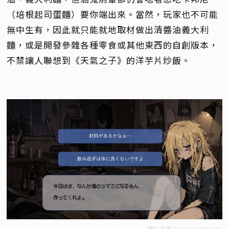
（培根起司蛋麵）要你端出來。當然，玩家也不可能
無中生有，因此就只能就地取材做出清醬油義大利
麵，或是開發參雜各種零食或其他東西的自創版本，
不禁讓人聯想到《天氣之子》的洋芋片炒飯。
圖片來源：Granité Works