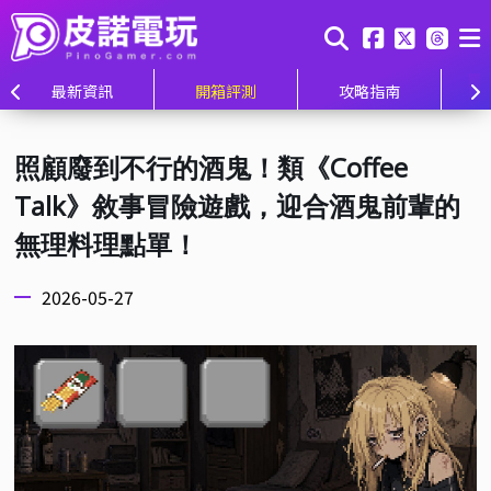
最新資訊
開箱評測
攻略指南
照顧廢到不行的酒鬼！類《Coffee
Talk》敘事冒險遊戲，迎合酒鬼前輩的
無理料理點單！
2026-05-27