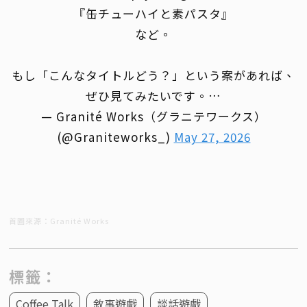
『缶チューハイと素パスタ』
など。
もし「こんなタイトルどう？」という案があれば、
ぜひ見てみたいです。…
— Granité Works（グラニテワークス）
(@Graniteworks_)
May 27, 2026
首圖來源：Granité Works
標籤：
Coffee Talk
敘事遊戲
談話遊戲