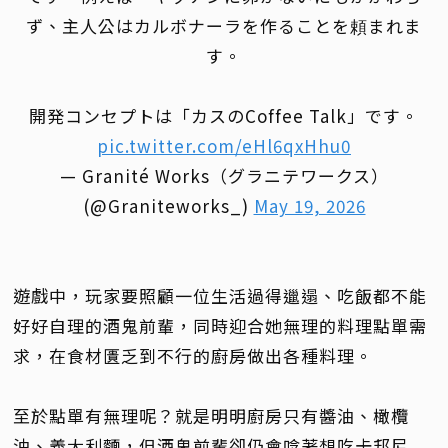
ず、主人公はカルボナーラを作ることを頼まれま
す。
開発コンセプトは「カスのCoffee Talk」です。
pic.twitter.com/eHl6qxHhu0
— Granité Works（グラニテワークス）
(@Graniteworks_)
May 19, 2026
遊戲中，玩家要照顧一位生活過得邋遢、吃飯都不能
好好自理的酒鬼前輩，同時迎合她無理的料理點單需
求，在食材匱乏到不行的廚房做出各種料理。
至於點單有無理呢？就是明明廚房只有醬油、橄欖
油、義大利麵，但酒鬼前輩卻仍會唸著想吃卡邦尼