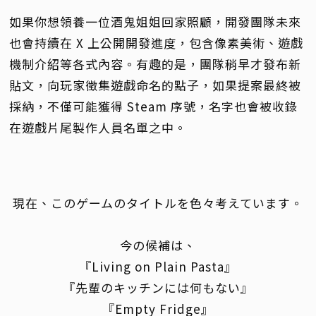
如果你想領養一位酒鬼姐姐回家照顧，開發團隊未來
也會持續在 X 上公開開發進度，包含像素美術、遊戲
機制介紹等各式內容。有趣的是，團隊稍早才發布新
貼文，向玩家徵集遊戲命名的點子，如果提案最終被
採納，不僅可能獲得 Steam 序號，名字也會被收錄
在遊戲片尾製作人員名單之中。
現在、このゲームのタイトルを色々考えています。
今の候補は、
『Living on Plain Pasta』
『先輩のキッチンには何もない』
『Empty Fridge』