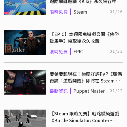
跑酷解謎遊戲《Kiki》永久保存中
限時免費
Steam
01/26
【EPIC】本週限免遊戲公開《俠盜
獵馬手》領取後永久收藏
限時免費
EPIC
01/23
要領要趁現在！極度好評PvP《魔偶
奇譚：遊戲開始》即將在 Steam 平
台永久下架！
最新資訊
Puppet Master:
01/22
The Game
【Steam 限時免費】戰略模擬遊戲
《Battle Simulator: Counter
Stickman》永久保存中