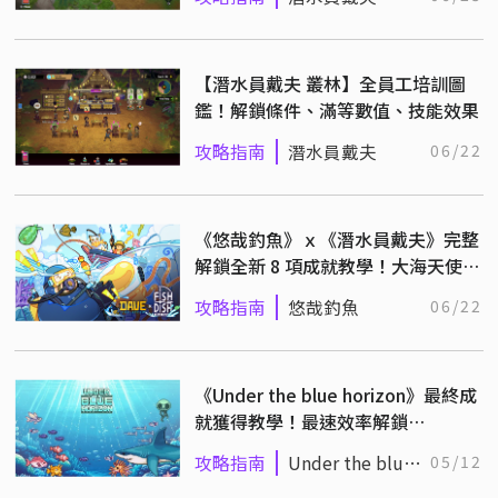
【潛水員戴夫 叢林】全員工培訓圖
鑑！解鎖條件、滿等數值、技能效果
攻略指南
潛水員戴夫
06/22
《悠哉釣魚》ｘ《潛水員戴夫》完整
解鎖全新 8 項成就教學！大海天使、
冥河水母、雀尾螳螂蝦
攻略指南
悠哉釣魚
06/22
《Under the blue horizon》最終成
就獲得教學！最速效率解鎖
Rebirth!、Kingdom 成就
攻略指南
Under the blue
05/12
horizon