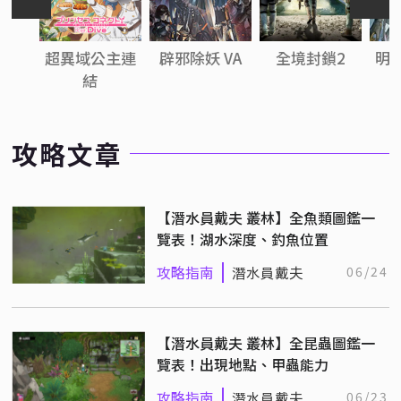
超異域公主連
辟邪除妖 VA
全境封鎖2
明
結
攻略文章
【潛水員戴夫 叢林】全魚類圖鑑一
覽表！湖水深度、釣魚位置
攻略指南
潛水員戴夫
06/24
【潛水員戴夫 叢林】全昆蟲圖鑑一
覽表！出現地點、甲蟲能力
攻略指南
潛水員戴夫
06/23