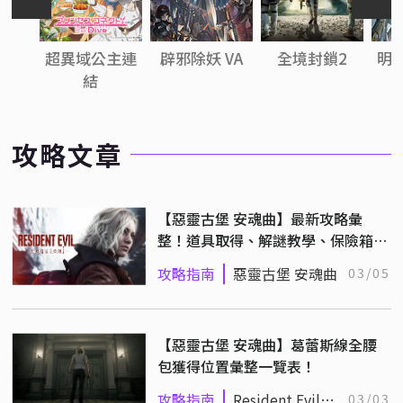
超異域公主連
辟邪除妖 VA
全境封鎖2
明
結
攻略文章
【惡靈古堡 安魂曲】最新攻略彙
整！道具取得、解謎教學、保險箱密
碼
攻略指南
惡靈古堡 安魂曲
03/05
【惡靈古堡 安魂曲】葛蕾斯線全腰
包獲得位置彙整一覽表！
攻略指南
Resident Evil
03/03