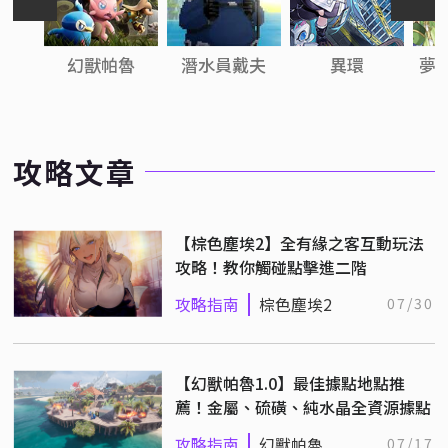
幻獸帕魯
潛水員戴夫
異環
夢
攻略文章
【棕色塵埃2】全有緣之客互動玩法
攻略！教你觸碰點擊進二階
攻略指南
棕色塵埃2
07/30
【幻獸帕魯1.0】最佳據點地點推
薦！金屬、硫磺、純水晶全資源據點
攻略指南
幻獸帕魯
07/17