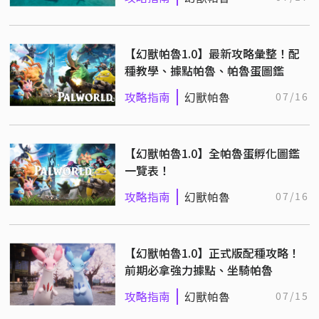
【幻獸帕魯1.0】最新攻略彙整！配
種教學、據點帕魯、帕魯蛋圖鑑
攻略指南
幻獸帕魯
07/16
【幻獸帕魯1.0】全帕魯蛋孵化圖鑑
一覽表！
攻略指南
幻獸帕魯
07/16
【幻獸帕魯1.0】正式版配種攻略！
前期必拿強力據點、坐騎帕魯
攻略指南
幻獸帕魯
07/15