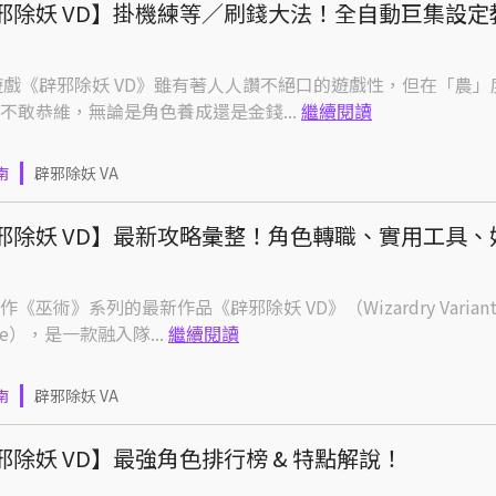
邪除妖 VD】掛機練等／刷錢大法！全自動巨集設定
 遊戲《辟邪除妖 VD》雖有著人人讚不絕口的遊戲性，但在「農
不敢恭維，無論是角色養成還是金錢...
繼續閱讀
南
辟邪除妖 VA
邪除妖 VD】最新攻略彙整！角色轉職、實用工具、
《巫術》系列的最新作品《辟邪除妖 VD》（Wizardry Variant
ne），是一款融入隊...
繼續閱讀
南
辟邪除妖 VA
邪除妖 VD】最強角色排行榜 & 特點解說！