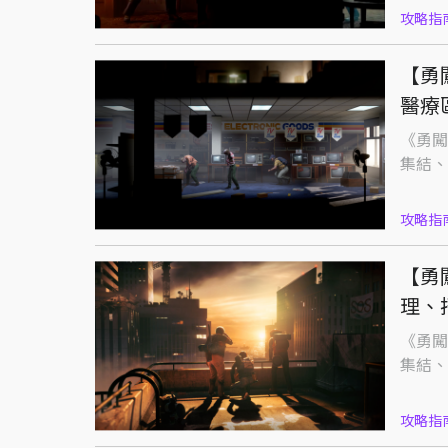
攻略指
【勇
醫療
《勇闖
集結、
攻略指
【勇
理、
《勇闖
集結、
攻略指