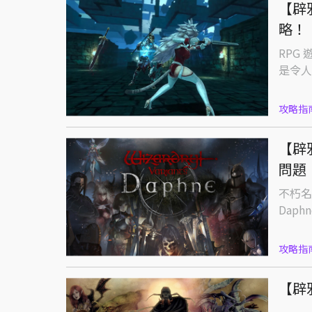
【辟
略！
RPG
是令人
攻略指
【辟
問題
不朽名作
Daph
攻略指
【辟