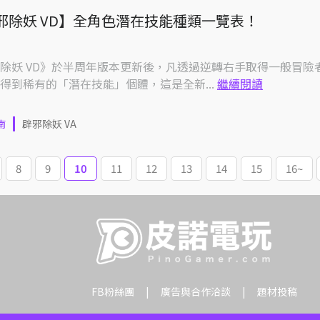
邪除妖 VD】全角色潛在技能種類一覽表！
除妖 VD》於半周年版本更新後，凡透過逆轉右手取得一般冒險
得到稀有的「潛在技能」個體，這是全新...
繼續閱讀
南
辟邪除妖 VA
8
9
10
11
12
13
14
15
16~
FB粉絲團
廣告與合作洽談
題材投稿