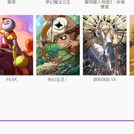
異環
夢幻魔法公主
魔物獵人物語3：命運
雙龍
PEAK
奇幻生活ｉ
辟邪除妖 VA