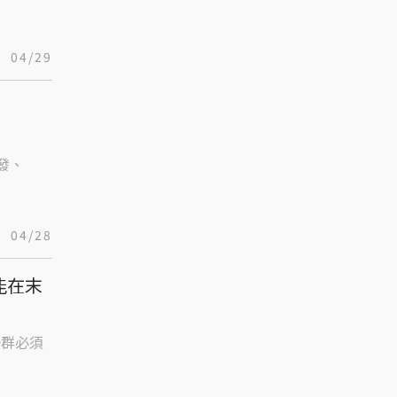
04/29
開發、
04/28
能在末
一群必須