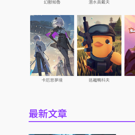
幻獸帕魯
潛水員戴夫
卡厄思夢境
逃離鴨科夫
最新文章