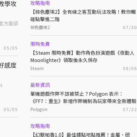
教學攻
攻略指南
【棕色塵埃2】全有緣之客互動玩法攻略！教你觸
碰點擊進二階
」度方面卻
棕色塵埃2
07/3
限時免費
05/05
【Steam 限時免費】動作角色扮演遊戲《夜勤人
Moonlighter》領取後永久保存
好感度
Steam
08/0
s
最新資訊
單機遊戲作弊不該被禁止？Polygon 表示：
《FF7：重生》新增作弊機制為玩家帶來全新體驗
05/05
Polygon
07/2
攻略指南
【幻獸帕魯1.0】最佳據點地點推薦！金屬、硫