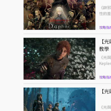
《辟邪
性的差
攻略指
【光
教學
《光與影
Kepler
攻略指
【光
《光與影