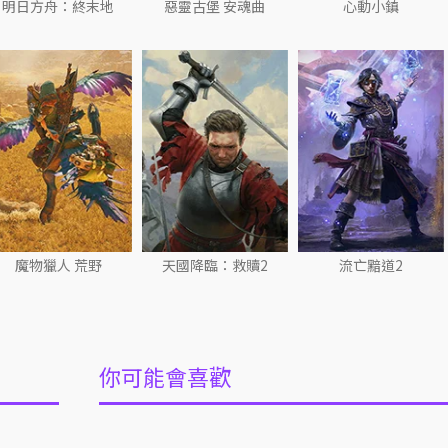
明日方舟：終末地
惡靈古堡 安魂曲
心動小鎮
魔物獵人 荒野
天國降臨：救贖2
流亡黯道2
你可能會喜歡