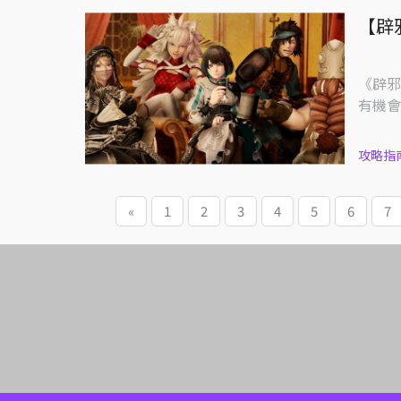
【辟
《辟邪
有機會
攻略指
«
1
2
3
4
5
6
7