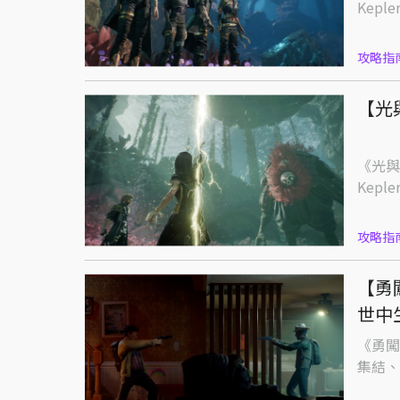
Kepler
攻略指
【光
《光與影
Kepler
攻略指
【勇
世中
《勇闖
集結、