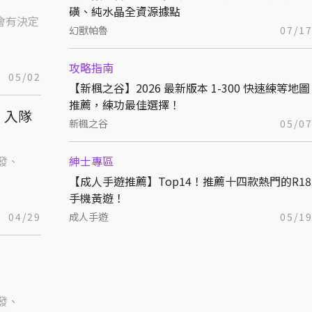
磺、純水晶全資源據點
會有決定
幻獸帕魯
07/1
攻略指南
05/02
【新楓之谷】2026 最新版本 1-300 快速練等地圖
推薦，練功最佳選擇！
」入隊
新楓之谷
05/0
開發、
紳士專區
【成人手遊推薦】Top14！推薦十四款熱門的R18
手機黃遊！
04/29
成人手遊
05/1
！
開發、