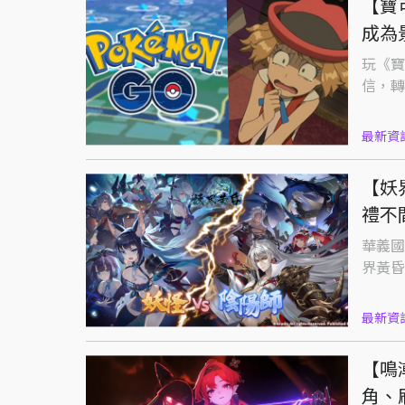
【寶
成為
玩《寶
信，轉
最新資
【妖
禮不
華義國
界黃昏
最新資
【鳴
角、