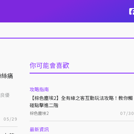
你可能會喜歡
粉絲痛
攻略指南
良優
【棕色塵埃2】全有緣之客互動玩法攻略！教你觸
碰點擊進二階
棕色塵埃2
07/3
05/29
最新資訊