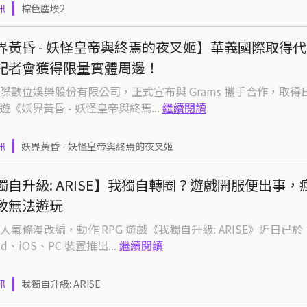
訊
棕色塵埃2
界黃昏 - 妖怪皇帝與終焉的夜叉姬】華義國際取得
記者會獲得限量實體周邊！
際數位娛樂股份有限公司，正式宣布與 Grams 攜手合作，取得
手遊《妖界黃昏 - 妖怪皇帝與終焉...
繼續閱讀
訊
妖界黃昏 - 妖怪皇帝與終焉的夜叉姬
獨自升級: ARISE】我獨自轉圈？遊戲開服便出事，
致無法遊玩
人氣條漫改編，動作 RPG 遊戲《我獨自升級: ARISE》近日已於
oid、iOS、PC 裝置推出...
繼續閱讀
訊
我獨自升級: ARISE