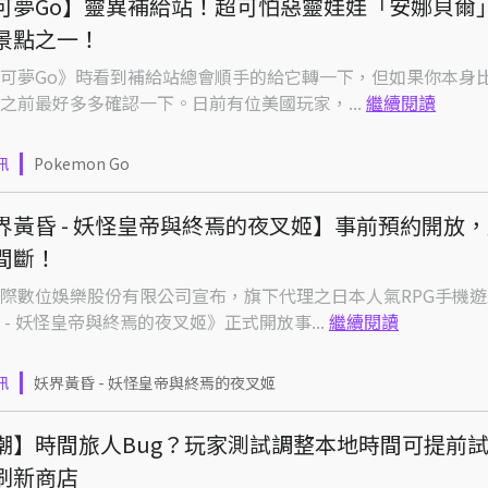
可夢Go】靈異補給站！超可怕惡靈娃娃「安娜貝爾
景點之一！
可夢Go》時看到補給站總會順手的給它轉一下，但如果你本身
之前最好多多確認一下。日前有位美國玩家，...
繼續閱讀
訊
Pokemon Go
界黃昏 - 妖怪皇帝與終焉的夜叉姬】事前預約開放
間斷！
際數位娛樂股份有限公司宣布，旗下代理之日本人氣RPG手機
 - 妖怪皇帝與終焉的夜叉姬》正式開放事...
繼續閱讀
訊
妖界黃昏 - 妖怪皇帝與終焉的夜叉姬
潮】時間旅人Bug？玩家測試調整本地時間可提前
刷新商店