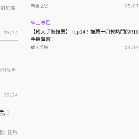
新楓之谷
05/0
，對於能
紳士專區
【成人手遊推薦】Top14！推薦十四款熱門的R18
05/24
手機黃遊！
成人手遊
05/1
！
台開放世
05/24
色！
之眼》開啟