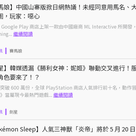
馬娘】中國山寨版掀日網熱議！未經同意用馬名、
I圖，玩家：噁心
Google Play 商店上架一款由中國廠商 ML Interactive 所開
ing...
繼續閱讀
訊
賽馬娘
星】韓媒透漏《勝利女神：妮姬》聯動交叉進行！服
角色要來了！？
突破 600 萬份，全球 PlayStation 商店人氣排行前十名，動
》當屬現今最熱門遊戲...
繼續閱讀
訊
劍星
kémon Sleep】人氣三神獸「炎帝」將於 5 月 20