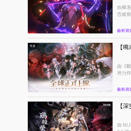
由庫洛
否威脅
最新資
【鳴
由《戰
界力作
最新資
【深
由 N