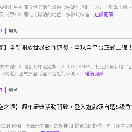
遊戲打造的開放世界動作新遊《鳴潮》於昨（23）日強勢上線
到《原神》那無可撼動的地位，多數玩家皆...
繼續閱讀
訊
鳴潮
潮】全新開放世界動作遊戲，全球全平台正式上線
雙帕彌什》開發商庫洛遊戲（KURO GAMES）打造的最新跨平
《鳴潮》正式於全球全平台進行公測，...
繼續閱讀
訊
鳴潮
空之眼】週年慶典活動開啟，登入遊戲領自選S級角
IJIGEN 代理、勇仕網絡自研的超神 AI 協戰 3D 動作手遊《深空