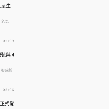
大量生
發，名為
05/09
裝與 4
作冒險遊戲
05/06
 日正式登