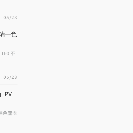
05/23
清一色
60 不
05/23
」PV
《棕色塵埃