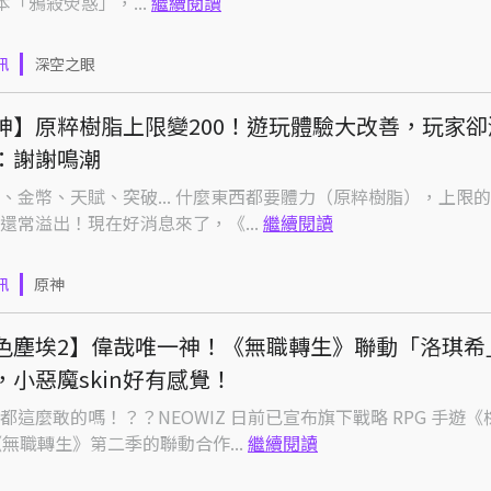
版本「鴉殺熒惑」，...
繼續閱讀
訊
深空之眼
神】原粹樹脂上限變200！遊玩體驗大改善，玩家卻
：謝謝鳴潮
、金幣、天賦、突破... 什麼東西都要體力（原粹樹脂），上限的 1
還常溢出！現在好消息來了，《...
繼續閱讀
訊
原神
色塵埃2】偉哉唯一神！《無職轉生》聯動「洛琪希
，小惡魔skin好有感覺！
都這麼敢的嗎！？？NEOWIZ 日前已宣布旗下戰略 RPG 手遊
《無職轉生》第二季的聯動合作...
繼續閱讀