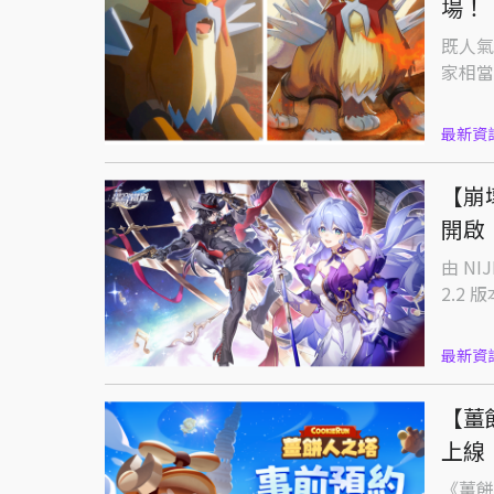
場！
既人氣
家相當
最新資
【崩
開啟
由 N
2.2
最新資
【薑
上線
《薑餅