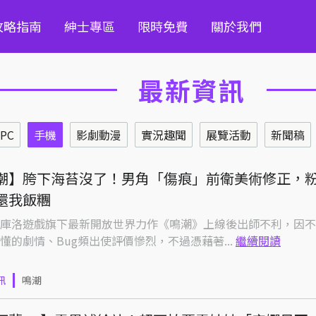
攻略指南
紳士專區
限時免費
關於我們
最新資訊
PC
手機
影劇動漫
實況趣聞
展覽活動
新聞稿
潮】胯下海苔沒了！男角「傷痕」前衛美術修正，
還我飯糰
庫洛遊戲旗下最新開放世界力作《鳴潮》上線後出師不利，因不
懂的劇情、Bug頻出使評價慘烈，不過憑藉著...
繼續閱讀
訊
鳴潮