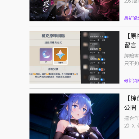
2.6 
最新資
【原
留言
經驗書
只不夠
最新資
【棕
公開
連合作
2》X