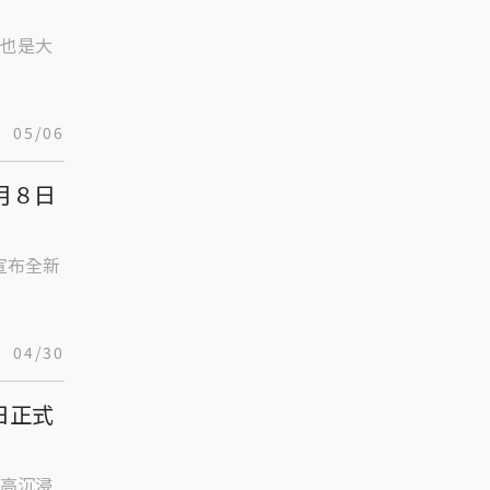
也是大
05/06
月８日
宣布全新
04/30
日正式
高沉浸