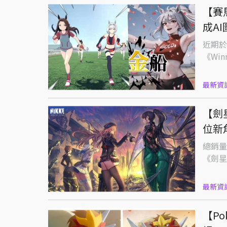
【賽
成A
近期於 
《Winn
最新資
【劍
位新
總銷量
《劍星
最新資
【Po