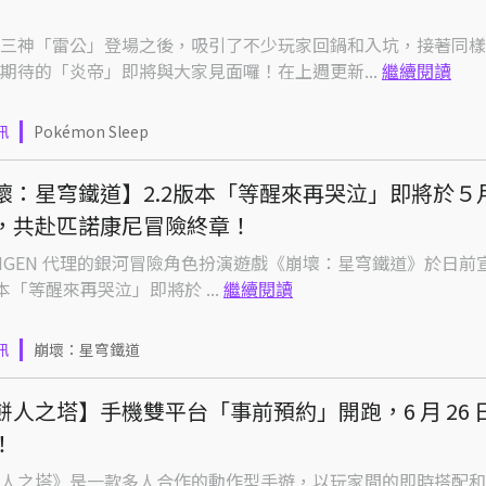
三神「雷公」登場之後，吸引了不少玩家回鍋和入坑，接著同樣
期待的「炎帝」即將與大家見面囉！在上週更新...
繼續閱讀
訊
Pokémon Sleep
壞：星穹鐵道】2.2版本「等醒來再哭泣」即將於５
，共赴匹諾康尼冒險終章！
IJIGEN 代理的銀河冒險角色扮演遊戲《崩壞：星穹鐵道》於日前
 版本「等醒來再哭泣」即將於 ...
繼續閱讀
訊
崩壞：星穹鐵道
餅人之塔】手機雙平台「事前預約」開跑，6 月 26 
！
人之塔》是一款多人合作的動作型手遊，以玩家間的即時搭配和