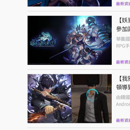
最新資
【妖
參加
華義國
RPG
最新資
【我
頓導
由韓國
Andr
最新資