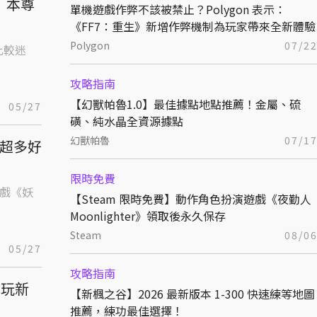
」本尊
單機遊戲作弊不該被禁止？Polygon 表示：
《FF7：重生》新增作弊機制為玩家帶來全新體驗
Polygon
07/2
比較迷
攻略指南
【幻獸帕魯1.0】最佳據點地點推薦！金屬、硫
05/27
磺、純水晶全資源據點
幻獸帕魯
07/1
，超多好
限時免費
遊戲《妖
【Steam 限時免費】動作角色扮演遊戲《夜勤人
Moonlighter》領取後永久保存
Steam
08/0
05/27
攻略指南
試玩新
【新楓之谷】2026 最新版本 1-300 快速練等地圖
推薦，練功最佳選擇！